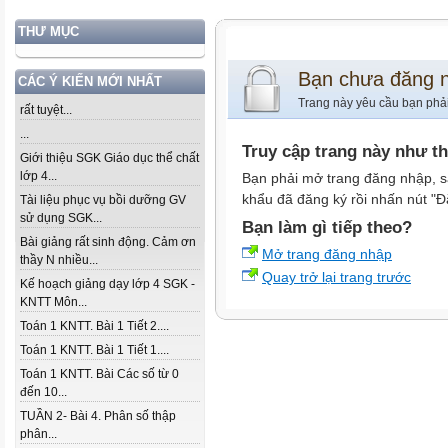
THƯ MỤC
Bạn chưa đăng 
CÁC Ý KIẾN MỚI NHẤT
Trang này yêu cầu bạn phả
rất tuyệt...
...
Truy cập trang này như t
Giới thiệu SGK Giáo dục thể chất
lớp 4...
Bạn phải mở trang đăng nhập, s
khẩu đã đăng ký rồi nhấn nút "Đ
Tài liệu phục vụ bồi dưỡng GV
sử dụng SGK...
Bạn làm gì tiếp theo?
Bài giảng rất sinh động. Cảm ơn
Mở trang đăng nhập
thầy N nhiều...
Quay trở lại trang trước
Kế hoạch giảng dạy lớp 4 SGK -
KNTT Môn...
Toán 1 KNTT. Bài 1 Tiết 2....
Toán 1 KNTT. Bài 1 Tiết 1....
Toán 1 KNTT. Bài Các số từ 0
đến 10...
TUẦN 2- Bài 4. Phân số thập
phân...