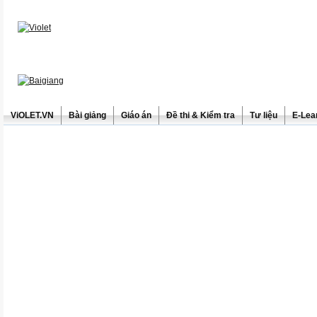
ViOLET.VN
Bài giảng
Giáo án
Đề thi & Kiểm tra
Tư liệu
E-Lea