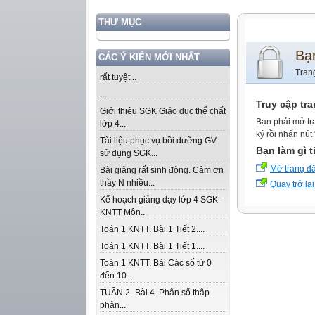
THƯ MỤC
Bạ
CÁC Ý KIẾN MỚI NHẤT
Tran
rất tuyệt...
...
Truy cập tr
Giới thiệu SGK Giáo dục thể chất
Bạn phải mở tr
lớp 4...
ký rồi nhấn nút
Tài liệu phục vụ bồi dưỡng GV
Bạn làm gì t
sử dụng SGK...
Mở trang đ
Bài giảng rất sinh động. Cảm ơn
thầy N nhiều...
Quay trở lại
Kế hoạch giảng dạy lớp 4 SGK -
KNTT Môn...
Toán 1 KNTT. Bài 1 Tiết 2....
Toán 1 KNTT. Bài 1 Tiết 1....
Toán 1 KNTT. Bài Các số từ 0
đến 10...
TUẦN 2- Bài 4. Phân số thập
phân...