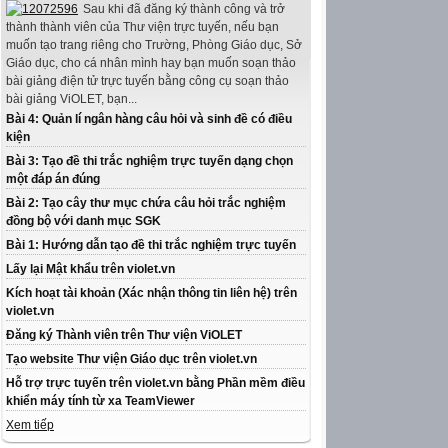
Sau khi đã đăng ký thành công và trở
thành thành viên của Thư viện trực tuyến, nếu bạn
muốn tạo trang riêng cho Trường, Phòng Giáo dục, Sở
Giáo dục, cho cá nhân mình hay bạn muốn soạn thảo
bài giảng điện tử trực tuyến bằng công cụ soạn thảo
bài giảng ViOLET, bạn...
Bài 4: Quản lí ngân hàng câu hỏi và sinh đề có điều
kiện
Bài 3: Tạo đề thi trắc nghiệm trực tuyến dạng chọn
một đáp án đúng
Bài 2: Tạo cây thư mục chứa câu hỏi trắc nghiệm
đồng bộ với danh mục SGK
Bài 1: Hướng dẫn tạo đề thi trắc nghiệm trực tuyến
Lấy lại Mật khẩu trên violet.vn
Kích hoạt tài khoản (Xác nhận thông tin liên hệ) trên
violet.vn
Đăng ký Thành viên trên Thư viện ViOLET
Tạo website Thư viện Giáo dục trên violet.vn
Hỗ trợ trực tuyến trên violet.vn bằng Phần mềm điều
khiển máy tính từ xa TeamViewer
Xem tiếp