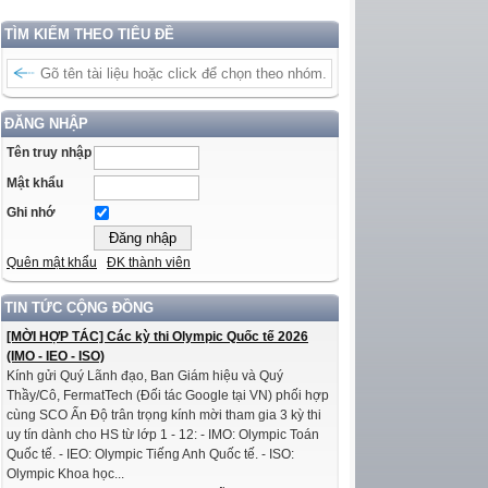
TÌM KIẾM THEO TIÊU ĐỀ
ĐĂNG NHẬP
Tên truy nhập
Mật khẩu
Ghi nhớ
Quên mật khẩu
ĐK thành viên
TIN TỨC CỘNG ĐỒNG
[MỜI HỢP TÁC] Các kỳ thi Olympic Quốc tế 2026
(IMO - IEO - ISO)
Kính gửi Quý Lãnh đạo, Ban Giám hiệu và Quý
Thầy/Cô, FermatTech (Đối tác Google tại VN) phối hợp
cùng SCO Ấn Độ trân trọng kính mời tham gia 3 kỳ thi
uy tín dành cho HS từ lớp 1 - 12: - IMO: Olympic Toán
Quốc tế. - IEO: Olympic Tiếng Anh Quốc tế. - ISO:
Olympic Khoa học...