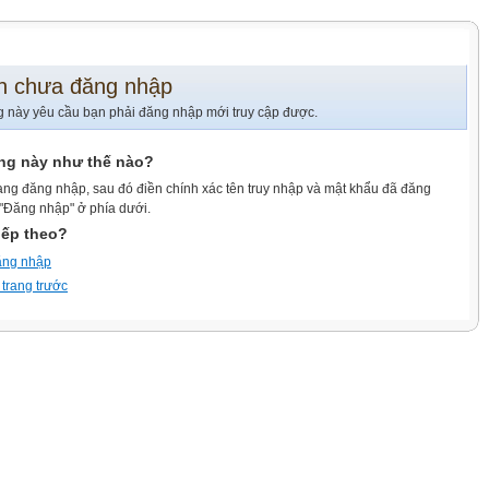
n chưa đăng nhập
g này yêu cầu bạn phải đăng nhập mới truy cập được.
ang này như thế nào?
ang đăng nhập, sau đó điền chính xác tên truy nhập và mật khẩu đã đăng
 "Đăng nhập" ở phía dưới.
iếp theo?
ăng nhập
 trang trước