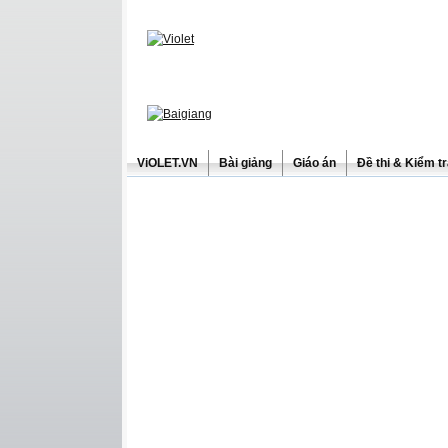
ViOLET.VN
Bài giảng
Giáo án
Đề thi & Kiểm t