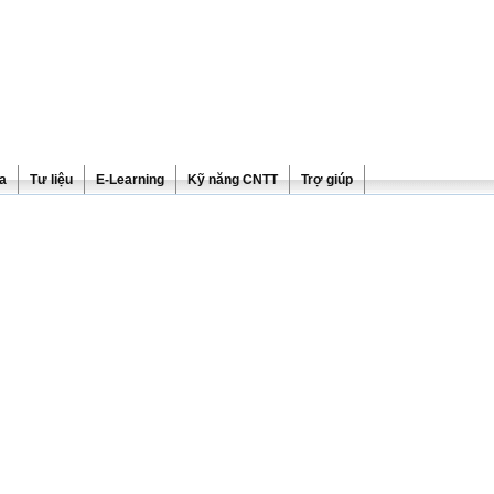
ra
Tư liệu
E-Learning
Kỹ năng CNTT
Trợ giúp