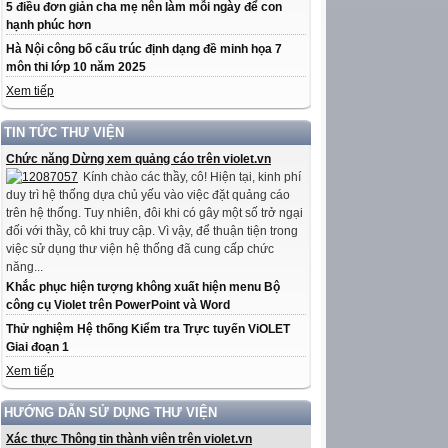
5 điều đơn giản cha mẹ nên làm mỗi ngày để con
hạnh phúc hơn
Hà Nội công bố cấu trúc định dạng đề minh họa 7
môn thi lớp 10 năm 2025
Xem tiếp
TIN TỨC THƯ VIỆN
Chức năng Dừng xem quảng cáo trên violet.vn
Kính chào các thầy, cô! Hiện tại, kinh phí
duy trì hệ thống dựa chủ yếu vào việc đặt quảng cáo
trên hệ thống. Tuy nhiên, đôi khi có gây một số trở ngại
đối với thầy, cô khi truy cập. Vì vậy, để thuận tiện trong
việc sử dụng thư viện hệ thống đã cung cấp chức
năng...
Khắc phục hiện tượng không xuất hiện menu Bộ
công cụ Violet trên PowerPoint và Word
Thử nghiệm Hệ thống Kiểm tra Trực tuyến ViOLET
Giai đoạn 1
Xem tiếp
HƯỚNG DẪN SỬ DỤNG THƯ VIỆN
Xác thực Thông tin thành viên trên violet.vn