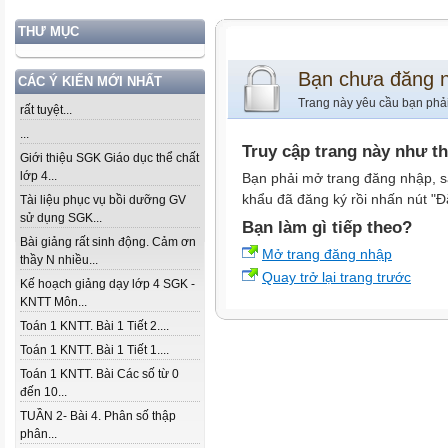
THƯ MỤC
Bạn chưa đăng 
CÁC Ý KIẾN MỚI NHẤT
Trang này yêu cầu bạn phả
rất tuyệt...
...
Truy cập trang này như t
Giới thiệu SGK Giáo dục thể chất
lớp 4...
Bạn phải mở trang đăng nhập, s
khẩu đã đăng ký rồi nhấn nút "Đ
Tài liệu phục vụ bồi dưỡng GV
sử dụng SGK...
Bạn làm gì tiếp theo?
Bài giảng rất sinh động. Cảm ơn
Mở trang đăng nhập
thầy N nhiều...
Quay trở lại trang trước
Kế hoạch giảng dạy lớp 4 SGK -
KNTT Môn...
Toán 1 KNTT. Bài 1 Tiết 2....
Toán 1 KNTT. Bài 1 Tiết 1....
Toán 1 KNTT. Bài Các số từ 0
đến 10...
TUẦN 2- Bài 4. Phân số thập
phân...