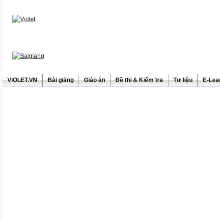
ViOLET.VN
Bài giảng
Giáo án
Đề thi & Kiểm tra
Tư liệu
E-Lea