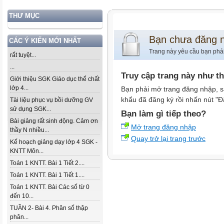
THƯ MỤC
Bạn chưa đăng 
CÁC Ý KIẾN MỚI NHẤT
Trang này yêu cầu bạn phả
rất tuyệt...
...
Truy cập trang này như t
Giới thiệu SGK Giáo dục thể chất
lớp 4...
Bạn phải mở trang đăng nhập, s
khẩu đã đăng ký rồi nhấn nút "Đ
Tài liệu phục vụ bồi dưỡng GV
sử dụng SGK...
Bạn làm gì tiếp theo?
Bài giảng rất sinh động. Cảm ơn
Mở trang đăng nhập
thầy N nhiều...
Quay trở lại trang trước
Kế hoạch giảng dạy lớp 4 SGK -
KNTT Môn...
Toán 1 KNTT. Bài 1 Tiết 2....
Toán 1 KNTT. Bài 1 Tiết 1....
Toán 1 KNTT. Bài Các số từ 0
đến 10...
TUẦN 2- Bài 4. Phân số thập
phân...