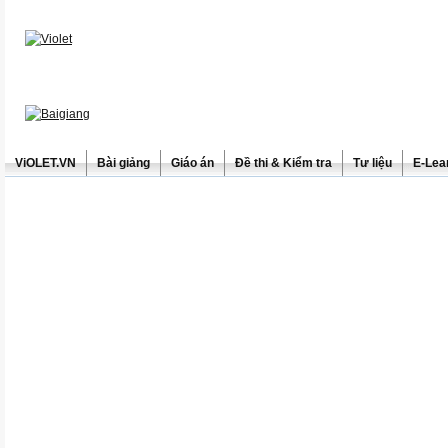
ViOLET.VN
Bài giảng
Giáo án
Đề thi & Kiểm tra
Tư liệu
E-Lea