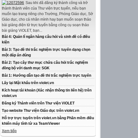
Sau khi đã đăng ký thành công và trở
thành thành viên của Thư viện trực tuyến, nếu bạn
muốn tạo trang riêng cho Trường, Phòng Giáo dục, Sở
Giáo dục, cho cá nhân mình hay bạn muốn soạn thảo
bài giảng điện tử trực tuyến bằng công cụ soạn thảo
bài giảng ViOLET, bạn...
Bài 4: Quản lí ngân hàng câu hỏi và sinh đề có điều
kiện
Bài 3: Tạo đề thi trắc nghiệm trực tuyến dạng chọn
một đáp án đúng
Bài 2: Tạo cây thư mục chứa câu hỏi trắc nghiệm
đồng bộ với danh mục SGK
Bài 1: Hướng dẫn tạo đề thi trắc nghiệm trực tuyến
Lấy lại Mật khẩu trên violet.vn
Kích hoạt tài khoản (Xác nhận thông tin liên hệ) trên
violet.vn
Đăng ký Thành viên trên Thư viện ViOLET
Tạo website Thư viện Giáo dục trên violet.vn
Hỗ trợ trực tuyến trên violet.vn bằng Phần mềm điều
khiển máy tính từ xa TeamViewer
Xem tiếp