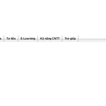
ra
Tư liệu
E-Learning
Kỹ năng CNTT
Trợ giúp