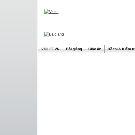
ViOLET.VN
Bài giảng
Giáo án
Đề thi & Kiểm t