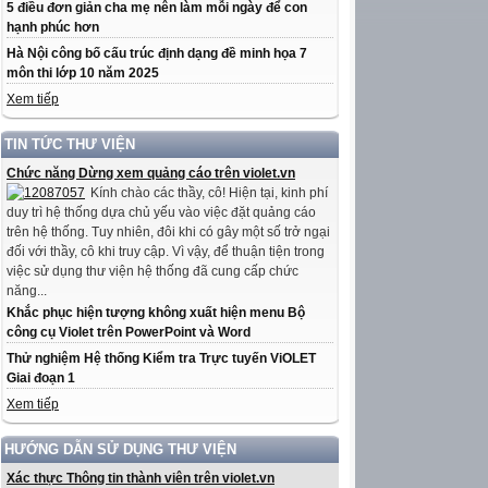
5 điều đơn giản cha mẹ nên làm mỗi ngày để con
hạnh phúc hơn
Hà Nội công bố cấu trúc định dạng đề minh họa 7
môn thi lớp 10 năm 2025
Xem tiếp
TIN TỨC THƯ VIỆN
Chức năng Dừng xem quảng cáo trên violet.vn
Kính chào các thầy, cô! Hiện tại, kinh phí
duy trì hệ thống dựa chủ yếu vào việc đặt quảng cáo
trên hệ thống. Tuy nhiên, đôi khi có gây một số trở ngại
đối với thầy, cô khi truy cập. Vì vậy, để thuận tiện trong
việc sử dụng thư viện hệ thống đã cung cấp chức
năng...
Khắc phục hiện tượng không xuất hiện menu Bộ
công cụ Violet trên PowerPoint và Word
Thử nghiệm Hệ thống Kiểm tra Trực tuyến ViOLET
Giai đoạn 1
Xem tiếp
HƯỚNG DẪN SỬ DỤNG THƯ VIỆN
Xác thực Thông tin thành viên trên violet.vn