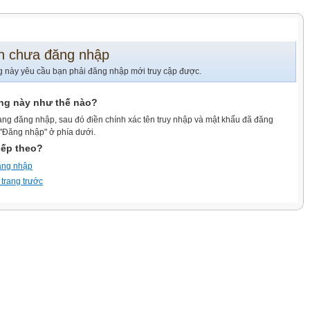
n chưa đăng nhập
g này yêu cầu bạn phải đăng nhập mới truy cập được.
ang này như thế nào?
ang đăng nhập, sau đó điền chính xác tên truy nhập và mật khẩu đã đăng
 "Đăng nhập" ở phía dưới.
iếp theo?
ăng nhập
 trang trước