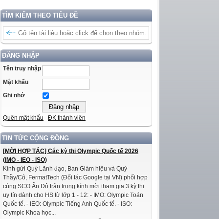
TÌM KIẾM THEO TIÊU ĐỀ
ĐĂNG NHẬP
Tên truy nhập
Mật khẩu
Ghi nhớ
Quên mật khẩu
ĐK thành viên
TIN TỨC CỘNG ĐỒNG
[MỜI HỢP TÁC] Các kỳ thi Olympic Quốc tế 2026
(IMO - IEO - ISO)
Kính gửi Quý Lãnh đạo, Ban Giám hiệu và Quý
Thầy/Cô, FermatTech (Đối tác Google tại VN) phối hợp
cùng SCO Ấn Độ trân trọng kính mời tham gia 3 kỳ thi
uy tín dành cho HS từ lớp 1 - 12: - IMO: Olympic Toán
Quốc tế. - IEO: Olympic Tiếng Anh Quốc tế. - ISO:
Olympic Khoa học...