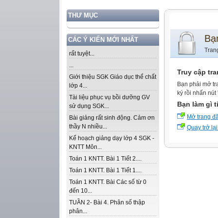
THƯ MỤC
Bạ
CÁC Ý KIẾN MỚI NHẤT
Tran
rất tuyệt...
...
Truy cập tr
Giới thiệu SGK Giáo dục thể chất
Bạn phải mở tr
lớp 4...
ký rồi nhấn nút
Tài liệu phục vụ bồi dưỡng GV
Bạn làm gì t
sử dụng SGK...
Mở trang đ
Bài giảng rất sinh động. Cảm ơn
thầy N nhiều...
Quay trở lại
Kế hoạch giảng dạy lớp 4 SGK -
KNTT Môn...
Toán 1 KNTT. Bài 1 Tiết 2....
Toán 1 KNTT. Bài 1 Tiết 1....
Toán 1 KNTT. Bài Các số từ 0
đến 10...
TUẦN 2- Bài 4. Phân số thập
phân...