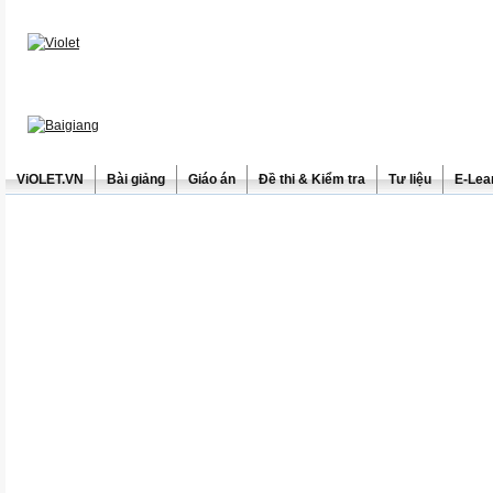
ViOLET.VN
Bài giảng
Giáo án
Đề thi & Kiểm tra
Tư liệu
E-Lea