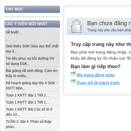
THƯ MỤC
Bạn chưa đăng 
CÁC Ý KIẾN MỚI NHẤT
Trang này yêu cầu bạn phả
rất tuyệt...
...
Truy cập trang này như t
Giới thiệu SGK Giáo dục thể chất
lớp 4...
Bạn phải mở trang đăng nhập, s
khẩu đã đăng ký rồi nhấn nút "Đ
Tài liệu phục vụ bồi dưỡng GV
sử dụng SGK...
Bạn làm gì tiếp theo?
Bài giảng rất sinh động. Cảm ơn
Mở trang đăng nhập
thầy N nhiều...
Quay trở lại trang trước
Kế hoạch giảng dạy lớp 4 SGK -
KNTT Môn...
Toán 1 KNTT. Bài 1 Tiết 2....
Toán 1 KNTT. Bài 1 Tiết 1....
Toán 1 KNTT. Bài Các số từ 0
đến 10...
TUẦN 2- Bài 4. Phân số thập
phân...