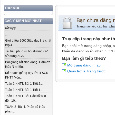
THƯ MỤC
Bạn chưa đăng 
CÁC Ý KIẾN MỚI NHẤT
Trang này yêu cầu bạn phả
rất tuyệt...
...
Truy cập trang này như t
Giới thiệu SGK Giáo dục thể chất
lớp 4...
Bạn phải mở trang đăng nhập, s
khẩu đã đăng ký rồi nhấn nút "Đ
Tài liệu phục vụ bồi dưỡng GV
sử dụng SGK...
Bạn làm gì tiếp theo?
Bài giảng rất sinh động. Cảm ơn
Mở trang đăng nhập
thầy N nhiều...
Quay trở lại trang trước
Kế hoạch giảng dạy lớp 4 SGK -
KNTT Môn...
Toán 1 KNTT. Bài 1 Tiết 2....
Toán 1 KNTT. Bài 1 Tiết 1....
Toán 1 KNTT. Bài Các số từ 0
đến 10...
TUẦN 2- Bài 4. Phân số thập
phân...