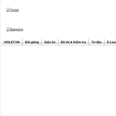
ViOLET.VN
Bài giảng
Giáo án
Đề thi & Kiểm tra
Tư liệu
E-Lea