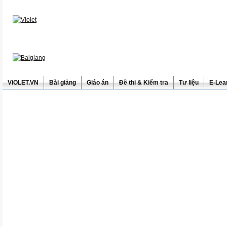
ViOLET.VN
Bài giảng
Giáo án
Đề thi & Kiểm tra
Tư liệu
E-Lea