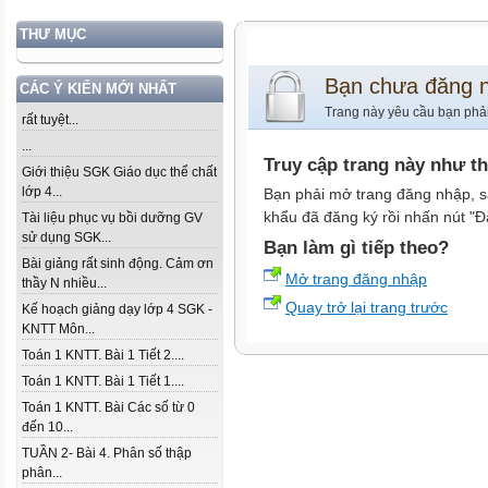
THƯ MỤC
Bạn chưa đăng 
CÁC Ý KIẾN MỚI NHẤT
Trang này yêu cầu bạn phả
rất tuyệt...
...
Truy cập trang này như t
Giới thiệu SGK Giáo dục thể chất
lớp 4...
Bạn phải mở trang đăng nhập, s
khẩu đã đăng ký rồi nhấn nút "Đ
Tài liệu phục vụ bồi dưỡng GV
sử dụng SGK...
Bạn làm gì tiếp theo?
Bài giảng rất sinh động. Cảm ơn
Mở trang đăng nhập
thầy N nhiều...
Quay trở lại trang trước
Kế hoạch giảng dạy lớp 4 SGK -
KNTT Môn...
Toán 1 KNTT. Bài 1 Tiết 2....
Toán 1 KNTT. Bài 1 Tiết 1....
Toán 1 KNTT. Bài Các số từ 0
đến 10...
TUẦN 2- Bài 4. Phân số thập
phân...