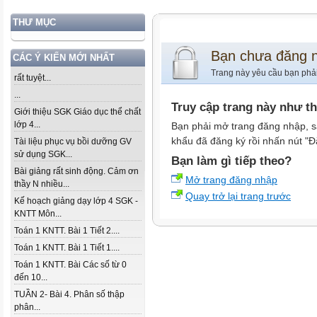
THƯ MỤC
Bạn chưa đăng 
CÁC Ý KIẾN MỚI NHẤT
Trang này yêu cầu bạn phả
rất tuyệt...
...
Truy cập trang này như t
Giới thiệu SGK Giáo dục thể chất
lớp 4...
Bạn phải mở trang đăng nhập, s
khẩu đã đăng ký rồi nhấn nút "Đ
Tài liệu phục vụ bồi dưỡng GV
sử dụng SGK...
Bạn làm gì tiếp theo?
Bài giảng rất sinh động. Cảm ơn
Mở trang đăng nhập
thầy N nhiều...
Quay trở lại trang trước
Kế hoạch giảng dạy lớp 4 SGK -
KNTT Môn...
Toán 1 KNTT. Bài 1 Tiết 2....
Toán 1 KNTT. Bài 1 Tiết 1....
Toán 1 KNTT. Bài Các số từ 0
đến 10...
TUẦN 2- Bài 4. Phân số thập
phân...