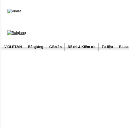
ViOLET.VN
Bài giảng
Giáo án
Đề thi & Kiểm tra
Tư liệu
E-Lea