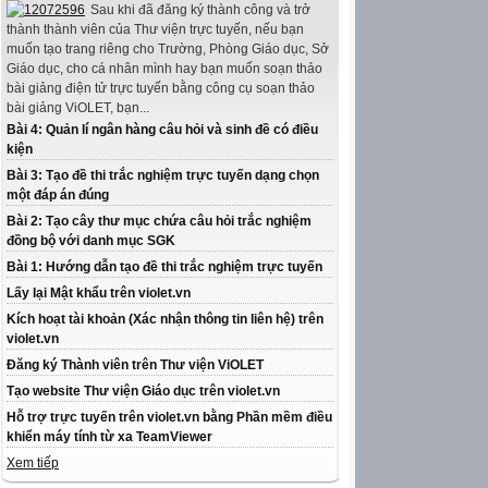
Sau khi đã đăng ký thành công và trở
thành thành viên của Thư viện trực tuyến, nếu bạn
muốn tạo trang riêng cho Trường, Phòng Giáo dục, Sở
Giáo dục, cho cá nhân mình hay bạn muốn soạn thảo
bài giảng điện tử trực tuyến bằng công cụ soạn thảo
bài giảng ViOLET, bạn...
Bài 4: Quản lí ngân hàng câu hỏi và sinh đề có điều
kiện
Bài 3: Tạo đề thi trắc nghiệm trực tuyến dạng chọn
một đáp án đúng
Bài 2: Tạo cây thư mục chứa câu hỏi trắc nghiệm
đồng bộ với danh mục SGK
Bài 1: Hướng dẫn tạo đề thi trắc nghiệm trực tuyến
Lấy lại Mật khẩu trên violet.vn
Kích hoạt tài khoản (Xác nhận thông tin liên hệ) trên
violet.vn
Đăng ký Thành viên trên Thư viện ViOLET
Tạo website Thư viện Giáo dục trên violet.vn
Hỗ trợ trực tuyến trên violet.vn bằng Phần mềm điều
khiển máy tính từ xa TeamViewer
Xem tiếp