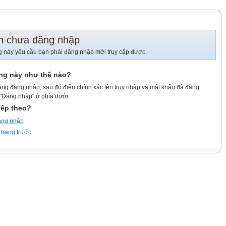
n chưa đăng nhập
g này yêu cầu bạn phải đăng nhập mới truy cập được.
ang này như thế nào?
ang đăng nhập, sau đó điền chính xác tên truy nhập và mật khẩu đã đăng
 "Đăng nhập" ở phía dưới.
iếp theo?
ăng nhập
 trang trước