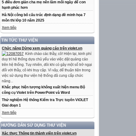
5 điều đơn giản cha mẹ nên làm mỗi ngày để con
hạnh phúc hơn
Hà Nội công bố cấu trúc định dạng đề minh họa 7
môn thi lớp 10 năm 2025
Xem tiếp
TIN TỨC THƯ VIỆN
Chức năng Dừng xem quảng cáo trên violet.vn
Kính chào các thầy, cô! Hiện tại, kinh phí
duy trì hệ thống dựa chủ yếu vào việc đặt quảng cáo
trên hệ thống. Tuy nhiên, đôi khi có gây một số trở ngại
đối với thầy, cô khi truy cập. Vì vậy, để thuận tiện trong
việc sử dụng thư viện hệ thống đã cung cấp chức
năng...
Khắc phục hiện tượng không xuất hiện menu Bộ
công cụ Violet trên PowerPoint và Word
Thử nghiệm Hệ thống Kiểm tra Trực tuyến ViOLET
Giai đoạn 1
Xem tiếp
HƯỚNG DẪN SỬ DỤNG THƯ VIỆN
Xác thực Thông tin thành viên trên violet.vn