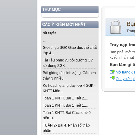
THƯ MỤC
Bạ
CÁC Ý KIẾN MỚI NHẤT
Tran
rất tuyệt...
...
Truy cập tr
Giới thiệu SGK Giáo dục thể chất
Bạn phải mở tr
lớp 4...
ký rồi nhấn nút
Tài liệu phục vụ bồi dưỡng GV
Bạn làm gì t
sử dụng SGK...
Mở trang đ
Bài giảng rất sinh động. Cảm ơn
thầy N nhiều...
Quay trở lại
Kế hoạch giảng dạy lớp 4 SGK -
KNTT Môn...
Toán 1 KNTT. Bài 1 Tiết 2....
Toán 1 KNTT. Bài 1 Tiết 1....
Toán 1 KNTT. Bài Các số từ 0
đến 10...
TUẦN 2- Bài 4. Phân số thập
phân...