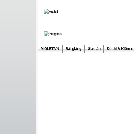
ViOLET.VN
Bài giảng
Giáo án
Đề thi & Kiểm t