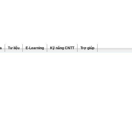
ra
Tư liệu
E-Learning
Kỹ năng CNTT
Trợ giúp