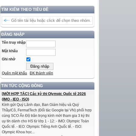
TÌM KIẾM THEO TIÊU ĐỀ
ĐĂNG NHẬP
Tên truy nhập
Mật khẩu
Ghi nhớ
Quên mật khẩu
ĐK thành viên
TIN TỨC CỘNG ĐỒNG
[MỜI HỢP TÁC] Các kỳ thi Olympic Quốc tế 2026
(IMO - IEO - ISO)
Kính gửi Quý Lãnh đạo, Ban Giám hiệu và Quý
Thầy/Cô, FermatTech (Đối tác Google tại VN) phối hợp
cùng SCO Ấn Độ trân trọng kính mời tham gia 3 kỳ thi
uy tín dành cho HS từ lớp 1 - 12: - IMO: Olympic Toán
Quốc tế. - IEO: Olympic Tiếng Anh Quốc tế. - ISO:
Olympic Khoa học...