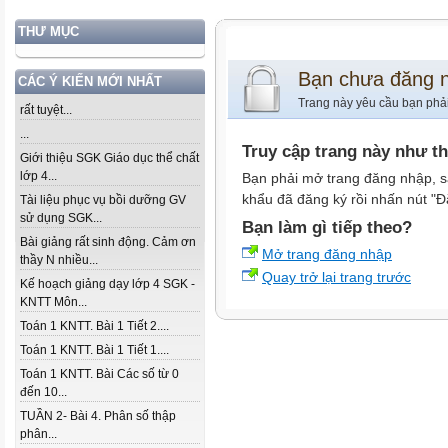
THƯ MỤC
Bạn chưa đăng 
CÁC Ý KIẾN MỚI NHẤT
Trang này yêu cầu bạn phả
rất tuyệt...
...
Truy cập trang này như t
Giới thiệu SGK Giáo dục thể chất
lớp 4...
Bạn phải mở trang đăng nhập, s
khẩu đã đăng ký rồi nhấn nút "Đ
Tài liệu phục vụ bồi dưỡng GV
sử dụng SGK...
Bạn làm gì tiếp theo?
Bài giảng rất sinh động. Cảm ơn
Mở trang đăng nhập
thầy N nhiều...
Quay trở lại trang trước
Kế hoạch giảng dạy lớp 4 SGK -
KNTT Môn...
Toán 1 KNTT. Bài 1 Tiết 2....
Toán 1 KNTT. Bài 1 Tiết 1....
Toán 1 KNTT. Bài Các số từ 0
đến 10...
TUẦN 2- Bài 4. Phân số thập
phân...