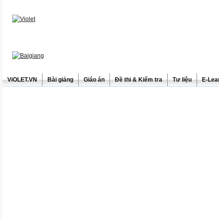
ViOLET.VN
Bài giảng
Giáo án
Đề thi & Kiểm tra
Tư liệu
E-Lea