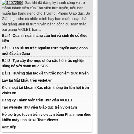
Sau khi đã đăng ký thành công và trở
thành thành viên của Thư viện trực tuyến, nếu bạn
muốn tạo trang riêng cho Trường, Phòng Giáo dục, Sở
Giáo dục, cho cá nhân mình hay bạn muốn soạn thảo
bài giảng điện tử trực tuyến bằng công cụ soạn thảo
bài giảng ViOLET, bạn...
Bài 4: Quản lí ngân hàng câu hỏi và sinh đề có điều
kiện
Bài 3: Tạo đề thi trắc nghiệm trực tuyến dạng chọn
một đáp án đúng
Bài 2: Tạo cây thư mục chứa câu hỏi trắc nghiệm
đồng bộ với danh mục SGK
Bài 1: Hướng dẫn tạo đề thi trắc nghiệm trực tuyến
Lấy lại Mật khẩu trên violet.vn
Kích hoạt tài khoản (Xác nhận thông tin liên hệ) trên
violet.vn
Đăng ký Thành viên trên Thư viện ViOLET
Tạo website Thư viện Giáo dục trên violet.vn
Hỗ trợ trực tuyến trên violet.vn bằng Phần mềm điều
khiển máy tính từ xa TeamViewer
Xem tiếp