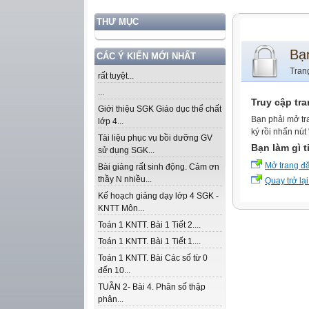
THƯ MỤC
Bạ
CÁC Ý KIẾN MỚI NHẤT
Tran
rất tuyệt...
...
Truy cập tr
Giới thiệu SGK Giáo dục thể chất
Bạn phải mở tr
lớp 4...
ký rồi nhấn nút
Tài liệu phục vụ bồi dưỡng GV
Bạn làm gì t
sử dụng SGK...
Mở trang đ
Bài giảng rất sinh động. Cảm ơn
thầy N nhiều...
Quay trở lại
Kế hoạch giảng dạy lớp 4 SGK -
KNTT Môn...
Toán 1 KNTT. Bài 1 Tiết 2....
Toán 1 KNTT. Bài 1 Tiết 1....
Toán 1 KNTT. Bài Các số từ 0
đến 10...
TUẦN 2- Bài 4. Phân số thập
phân...