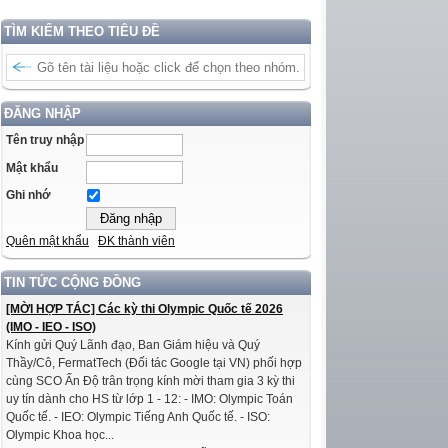
TÌM KIẾM THEO TIÊU ĐỀ
ĐĂNG NHẬP
Tên truy nhập
Mật khẩu
Ghi nhớ
Quên mật khẩu
ĐK thành viên
TIN TỨC CỘNG ĐỒNG
[MỜI HỢP TÁC] Các kỳ thi Olympic Quốc tế 2026
(IMO - IEO - ISO)
Kính gửi Quý Lãnh đạo, Ban Giám hiệu và Quý
Thầy/Cô, FermatTech (Đối tác Google tại VN) phối hợp
cùng SCO Ấn Độ trân trọng kính mời tham gia 3 kỳ thi
uy tín dành cho HS từ lớp 1 - 12: - IMO: Olympic Toán
Quốc tế. - IEO: Olympic Tiếng Anh Quốc tế. - ISO:
Olympic Khoa học...