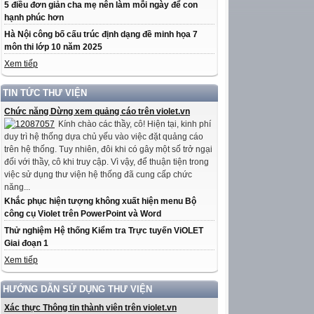
5 điều đơn giản cha mẹ nên làm mỗi ngày để con
hạnh phúc hơn
Hà Nội công bố cấu trúc định dạng đề minh họa 7
môn thi lớp 10 năm 2025
Xem tiếp
TIN TỨC THƯ VIỆN
Chức năng Dừng xem quảng cáo trên violet.vn
Kính chào các thầy, cô! Hiện tại, kinh phí
duy trì hệ thống dựa chủ yếu vào việc đặt quảng cáo
trên hệ thống. Tuy nhiên, đôi khi có gây một số trở ngại
đối với thầy, cô khi truy cập. Vì vậy, để thuận tiện trong
việc sử dụng thư viện hệ thống đã cung cấp chức
năng...
Khắc phục hiện tượng không xuất hiện menu Bộ
công cụ Violet trên PowerPoint và Word
Thử nghiệm Hệ thống Kiểm tra Trực tuyến ViOLET
Giai đoạn 1
Xem tiếp
HƯỚNG DẪN SỬ DỤNG THƯ VIỆN
Xác thực Thông tin thành viên trên violet.vn