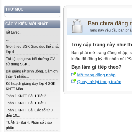
THƯ MỤC
Bạn chưa đăng 
CÁC Ý KIẾN MỚI NHẤT
Trang này yêu cầu bạn phả
rất tuyệt...
...
Truy cập trang này như t
Giới thiệu SGK Giáo dục thể chất
lớp 4...
Bạn phải mở trang đăng nhập, s
khẩu đã đăng ký rồi nhấn nút "Đ
Tài liệu phục vụ bồi dưỡng GV
sử dụng SGK...
Bạn làm gì tiếp theo?
Bài giảng rất sinh động. Cảm ơn
Mở trang đăng nhập
thầy N nhiều...
Quay trở lại trang trước
Kế hoạch giảng dạy lớp 4 SGK -
KNTT Môn...
Toán 1 KNTT. Bài 1 Tiết 2....
Toán 1 KNTT. Bài 1 Tiết 1....
Toán 1 KNTT. Bài Các số từ 0
đến 10...
TUẦN 2- Bài 4. Phân số thập
phân...