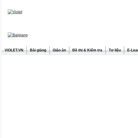
ViOLET.VN
Bài giảng
Giáo án
Đề thi & Kiểm tra
Tư liệu
E-Lea