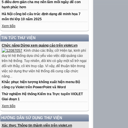
5 điều đơn giản cha mẹ nên làm mỗi ngày để con
hạnh phúc hơn
Hà Nội công bố cấu trúc định dạng đề minh họa 7
môn thi lớp 10 năm 2025
Xem tiếp
TIN TỨC THƯ VIỆN
Chức năng Dừng xem quảng cáo trên violet.vn
Kính chào các thầy, cô! Hiện tại, kinh phí
duy trì hệ thống dựa chủ yếu vào việc đặt quảng cáo
trên hệ thống. Tuy nhiên, đôi khi có gây một số trở ngại
đối với thầy, cô khi truy cập. Vì vậy, để thuận tiện trong
việc sử dụng thư viện hệ thống đã cung cấp chức
năng...
Khắc phục hiện tượng không xuất hiện menu Bộ
công cụ Violet trên PowerPoint và Word
Thử nghiệm Hệ thống Kiểm tra Trực tuyến ViOLET
Giai đoạn 1
Xem tiếp
HƯỚNG DẪN SỬ DỤNG THƯ VIỆN
Xác thực Thông tin thành viên trên violet.vn