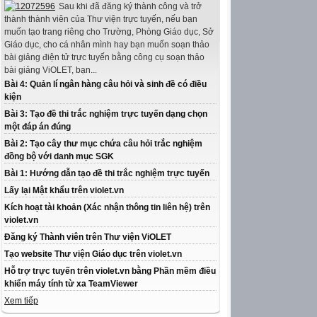
Sau khi đã đăng ký thành công và trở
thành thành viên của Thư viện trực tuyến, nếu bạn
muốn tạo trang riêng cho Trường, Phòng Giáo dục, Sở
Giáo dục, cho cá nhân mình hay bạn muốn soạn thảo
bài giảng điện tử trực tuyến bằng công cụ soạn thảo
bài giảng ViOLET, bạn...
Bài 4: Quản lí ngân hàng câu hỏi và sinh đề có điều
kiện
Bài 3: Tạo đề thi trắc nghiệm trực tuyến dạng chọn
một đáp án đúng
Bài 2: Tạo cây thư mục chứa câu hỏi trắc nghiệm
đồng bộ với danh mục SGK
Bài 1: Hướng dẫn tạo đề thi trắc nghiệm trực tuyến
Lấy lại Mật khẩu trên violet.vn
Kích hoạt tài khoản (Xác nhận thông tin liên hệ) trên
violet.vn
Đăng ký Thành viên trên Thư viện ViOLET
Tạo website Thư viện Giáo dục trên violet.vn
Hỗ trợ trực tuyến trên violet.vn bằng Phần mềm điều
khiển máy tính từ xa TeamViewer
Xem tiếp