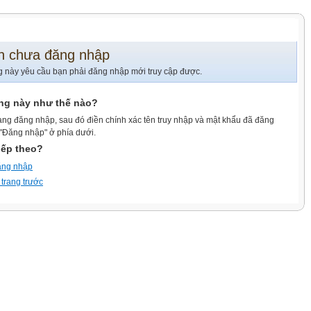
n chưa đăng nhập
g này yêu cầu bạn phải đăng nhập mới truy cập được.
ang này như thế nào?
ang đăng nhập, sau đó điền chính xác tên truy nhập và mật khẩu đã đăng
 "Đăng nhập" ở phía dưới.
iếp theo?
ăng nhập
 trang trước