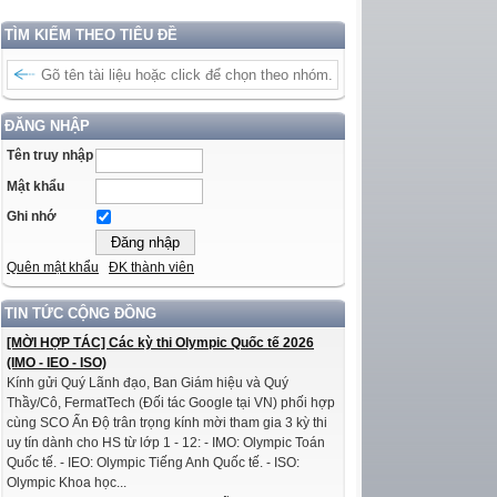
TÌM KIẾM THEO TIÊU ĐỀ
ĐĂNG NHẬP
Tên truy nhập
Mật khẩu
Ghi nhớ
Quên mật khẩu
ĐK thành viên
TIN TỨC CỘNG ĐỒNG
[MỜI HỢP TÁC] Các kỳ thi Olympic Quốc tế 2026
(IMO - IEO - ISO)
Kính gửi Quý Lãnh đạo, Ban Giám hiệu và Quý
Thầy/Cô, FermatTech (Đối tác Google tại VN) phối hợp
cùng SCO Ấn Độ trân trọng kính mời tham gia 3 kỳ thi
uy tín dành cho HS từ lớp 1 - 12: - IMO: Olympic Toán
Quốc tế. - IEO: Olympic Tiếng Anh Quốc tế. - ISO:
Olympic Khoa học...