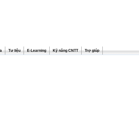
ra
Tư liệu
E-Learning
Kỹ năng CNTT
Trợ giúp