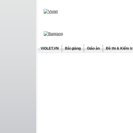
ViOLET.VN
Bài giảng
Giáo án
Đề thi & Kiểm t