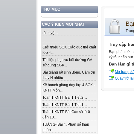
THƯ MỤC
Bạ
CÁC Ý KIẾN MỚI NHẤT
Tran
rất tuyệt...
...
Truy cập tr
Giới thiệu SGK Giáo dục thể chất
Bạn phải mở tr
lớp 4...
ký rồi nhấn nút
Tài liệu phục vụ bồi dưỡng GV
Bạn làm gì t
sử dụng SGK...
Mở trang đ
Bài giảng rất sinh động. Cảm ơn
thầy N nhiều...
Quay trở lại
Kế hoạch giảng dạy lớp 4 SGK -
KNTT Môn...
Toán 1 KNTT. Bài 1 Tiết 2....
Toán 1 KNTT. Bài 1 Tiết 1....
Toán 1 KNTT. Bài Các số từ 0
đến 10...
TUẦN 2- Bài 4. Phân số thập
phân...