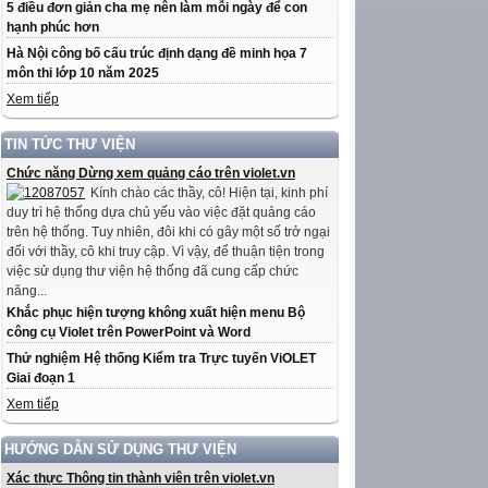
5 điều đơn giản cha mẹ nên làm mỗi ngày để con
hạnh phúc hơn
Hà Nội công bố cấu trúc định dạng đề minh họa 7
môn thi lớp 10 năm 2025
Xem tiếp
TIN TỨC THƯ VIỆN
Chức năng Dừng xem quảng cáo trên violet.vn
Kính chào các thầy, cô! Hiện tại, kinh phí
duy trì hệ thống dựa chủ yếu vào việc đặt quảng cáo
trên hệ thống. Tuy nhiên, đôi khi có gây một số trở ngại
đối với thầy, cô khi truy cập. Vì vậy, để thuận tiện trong
việc sử dụng thư viện hệ thống đã cung cấp chức
năng...
Khắc phục hiện tượng không xuất hiện menu Bộ
công cụ Violet trên PowerPoint và Word
Thử nghiệm Hệ thống Kiểm tra Trực tuyến ViOLET
Giai đoạn 1
Xem tiếp
HƯỚNG DẪN SỬ DỤNG THƯ VIỆN
Xác thực Thông tin thành viên trên violet.vn