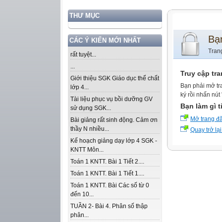
THƯ MỤC
Bạ
CÁC Ý KIẾN MỚI NHẤT
Tran
rất tuyệt...
...
Truy cập tr
Giới thiệu SGK Giáo dục thể chất
Bạn phải mở tr
lớp 4...
ký rồi nhấn nút
Tài liệu phục vụ bồi dưỡng GV
Bạn làm gì t
sử dụng SGK...
Mở trang đ
Bài giảng rất sinh động. Cảm ơn
thầy N nhiều...
Quay trở lại
Kế hoạch giảng dạy lớp 4 SGK -
KNTT Môn...
Toán 1 KNTT. Bài 1 Tiết 2....
Toán 1 KNTT. Bài 1 Tiết 1....
Toán 1 KNTT. Bài Các số từ 0
đến 10...
TUẦN 2- Bài 4. Phân số thập
phân...