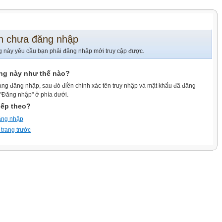
n chưa đăng nhập
g này yêu cầu bạn phải đăng nhập mới truy cập được.
ang này như thế nào?
ang đăng nhập, sau đó điền chính xác tên truy nhập và mật khẩu đã đăng
 "Đăng nhập" ở phía dưới.
iếp theo?
ăng nhập
 trang trước