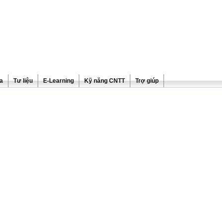
ra
Tư liệu
E-Learning
Kỹ năng CNTT
Trợ giúp