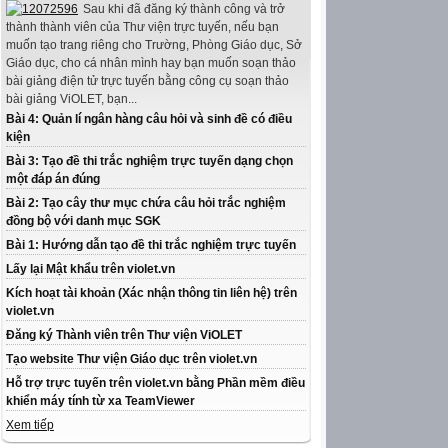
Sau khi đã đăng ký thành công và trở
thành thành viên của Thư viện trực tuyến, nếu bạn
muốn tạo trang riêng cho Trường, Phòng Giáo dục, Sở
Giáo dục, cho cá nhân mình hay bạn muốn soạn thảo
bài giảng điện tử trực tuyến bằng công cụ soạn thảo
bài giảng ViOLET, bạn...
Bài 4: Quản lí ngân hàng câu hỏi và sinh đề có điều
kiện
Bài 3: Tạo đề thi trắc nghiệm trực tuyến dạng chọn
một đáp án đúng
Bài 2: Tạo cây thư mục chứa câu hỏi trắc nghiệm
đồng bộ với danh mục SGK
Bài 1: Hướng dẫn tạo đề thi trắc nghiệm trực tuyến
Lấy lại Mật khẩu trên violet.vn
Kích hoạt tài khoản (Xác nhận thông tin liên hệ) trên
violet.vn
Đăng ký Thành viên trên Thư viện ViOLET
Tạo website Thư viện Giáo dục trên violet.vn
Hỗ trợ trực tuyến trên violet.vn bằng Phần mềm điều
khiển máy tính từ xa TeamViewer
Xem tiếp