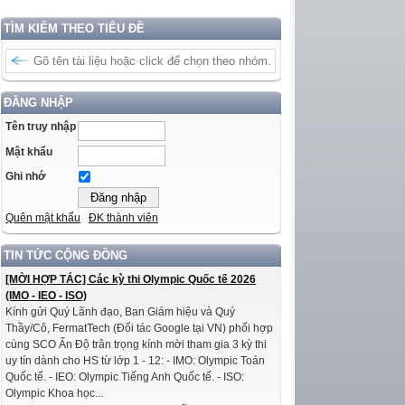
TÌM KIẾM THEO TIÊU ĐỀ
ĐĂNG NHẬP
Tên truy nhập
Mật khẩu
Ghi nhớ
Quên mật khẩu
ĐK thành viên
TIN TỨC CỘNG ĐỒNG
[MỜI HỢP TÁC] Các kỳ thi Olympic Quốc tế 2026
(IMO - IEO - ISO)
Kính gửi Quý Lãnh đạo, Ban Giám hiệu và Quý
Thầy/Cô, FermatTech (Đối tác Google tại VN) phối hợp
cùng SCO Ấn Độ trân trọng kính mời tham gia 3 kỳ thi
uy tín dành cho HS từ lớp 1 - 12: - IMO: Olympic Toán
Quốc tế. - IEO: Olympic Tiếng Anh Quốc tế. - ISO:
Olympic Khoa học...