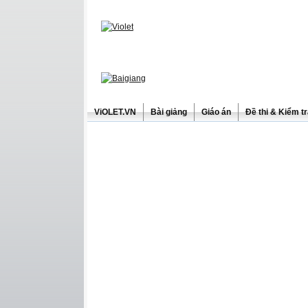
ViOLET.VN
Bài giảng
Giáo án
Đề thi & Kiểm t