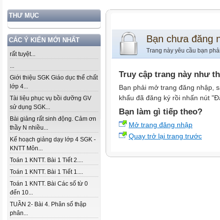
THƯ MỤC
Bạn chưa đăng 
CÁC Ý KIẾN MỚI NHẤT
Trang này yêu cầu bạn phả
rất tuyệt...
...
Truy cập trang này như t
Giới thiệu SGK Giáo dục thể chất
lớp 4...
Bạn phải mở trang đăng nhập, s
khẩu đã đăng ký rồi nhấn nút "Đ
Tài liệu phục vụ bồi dưỡng GV
sử dụng SGK...
Bạn làm gì tiếp theo?
Bài giảng rất sinh động. Cảm ơn
Mở trang đăng nhập
thầy N nhiều...
Quay trở lại trang trước
Kế hoạch giảng dạy lớp 4 SGK -
KNTT Môn...
Toán 1 KNTT. Bài 1 Tiết 2....
Toán 1 KNTT. Bài 1 Tiết 1....
Toán 1 KNTT. Bài Các số từ 0
đến 10...
TUẦN 2- Bài 4. Phân số thập
phân...