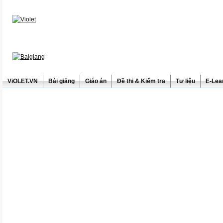
ViOLET.VN
Bài giảng
Giáo án
Đề thi & Kiểm tra
Tư liệu
E-Lea