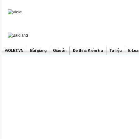
ViOLET.VN
Bài giảng
Giáo án
Đề thi & Kiểm tra
Tư liệu
E-Lea