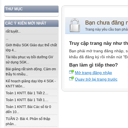
THƯ MỤC
Bạn chưa đăng 
CÁC Ý KIẾN MỚI NHẤT
Trang này yêu cầu bạn phả
rất tuyệt...
...
Truy cập trang này như t
Giới thiệu SGK Giáo dục thể chất
lớp 4...
Bạn phải mở trang đăng nhập, s
khẩu đã đăng ký rồi nhấn nút "Đ
Tài liệu phục vụ bồi dưỡng GV
sử dụng SGK...
Bạn làm gì tiếp theo?
Bài giảng rất sinh động. Cảm ơn
Mở trang đăng nhập
thầy N nhiều...
Quay trở lại trang trước
Kế hoạch giảng dạy lớp 4 SGK -
KNTT Môn...
Toán 1 KNTT. Bài 1 Tiết 2....
Toán 1 KNTT. Bài 1 Tiết 1....
Toán 1 KNTT. Bài Các số từ 0
đến 10...
TUẦN 2- Bài 4. Phân số thập
phân...