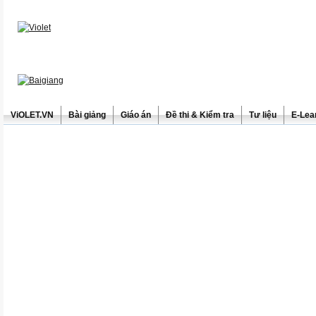
ViOLET.VN
Bài giảng
Giáo án
Đề thi & Kiểm tra
Tư liệu
E-Lea