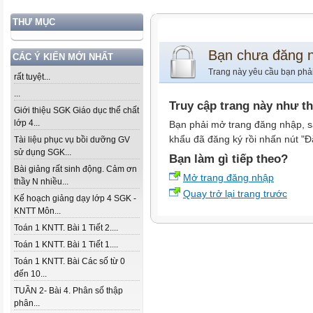
THƯ MỤC
Bạn chưa đăng 
CÁC Ý KIẾN MỚI NHẤT
Trang này yêu cầu bạn phả
rất tuyệt...
...
Truy cập trang này như t
Giới thiệu SGK Giáo dục thể chất
lớp 4...
Bạn phải mở trang đăng nhập, s
khẩu đã đăng ký rồi nhấn nút "Đ
Tài liệu phục vụ bồi dưỡng GV
sử dụng SGK...
Bạn làm gì tiếp theo?
Bài giảng rất sinh động. Cảm ơn
Mở trang đăng nhập
thầy N nhiều...
Quay trở lại trang trước
Kế hoạch giảng dạy lớp 4 SGK -
KNTT Môn...
Toán 1 KNTT. Bài 1 Tiết 2....
Toán 1 KNTT. Bài 1 Tiết 1....
Toán 1 KNTT. Bài Các số từ 0
đến 10...
TUẦN 2- Bài 4. Phân số thập
phân...