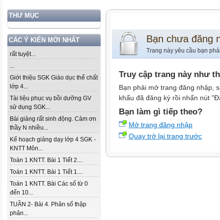
THƯ MỤC
Bạn chưa đăng 
CÁC Ý KIẾN MỚI NHẤT
Trang này yêu cầu bạn phả
rất tuyệt...
...
Truy cập trang này như t
Giới thiệu SGK Giáo dục thể chất
lớp 4...
Bạn phải mở trang đăng nhập, s
khẩu đã đăng ký rồi nhấn nút "Đ
Tài liệu phục vụ bồi dưỡng GV
sử dụng SGK...
Bạn làm gì tiếp theo?
Bài giảng rất sinh động. Cảm ơn
Mở trang đăng nhập
thầy N nhiều...
Quay trở lại trang trước
Kế hoạch giảng dạy lớp 4 SGK -
KNTT Môn...
Toán 1 KNTT. Bài 1 Tiết 2....
Toán 1 KNTT. Bài 1 Tiết 1....
Toán 1 KNTT. Bài Các số từ 0
đến 10...
TUẦN 2- Bài 4. Phân số thập
phân...