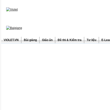
ViOLET.VN
Bài giảng
Giáo án
Đề thi & Kiểm tra
Tư liệu
E-Lea