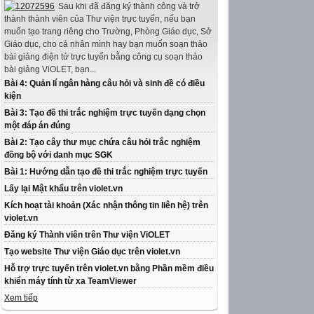
Sau khi đã đăng ký thành công và trở
thành thành viên của Thư viện trực tuyến, nếu bạn
muốn tạo trang riêng cho Trường, Phòng Giáo dục, Sở
Giáo dục, cho cá nhân mình hay bạn muốn soạn thảo
bài giảng điện tử trực tuyến bằng công cụ soạn thảo
bài giảng ViOLET, bạn...
Bài 4: Quản lí ngân hàng câu hỏi và sinh đề có điều
kiện
Bài 3: Tạo đề thi trắc nghiệm trực tuyến dạng chọn
một đáp án đúng
Bài 2: Tạo cây thư mục chứa câu hỏi trắc nghiệm
đồng bộ với danh mục SGK
Bài 1: Hướng dẫn tạo đề thi trắc nghiệm trực tuyến
Lấy lại Mật khẩu trên violet.vn
Kích hoạt tài khoản (Xác nhận thông tin liên hệ) trên
violet.vn
Đăng ký Thành viên trên Thư viện ViOLET
Tạo website Thư viện Giáo dục trên violet.vn
Hỗ trợ trực tuyến trên violet.vn bằng Phần mềm điều
khiển máy tính từ xa TeamViewer
Xem tiếp