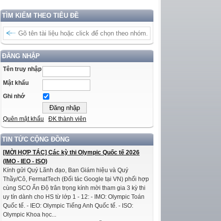
TÌM KIẾM THEO TIÊU ĐỀ
ĐĂNG NHẬP
Tên truy nhập
Mật khẩu
Ghi nhớ
Quên mật khẩu
ĐK thành viên
TIN TỨC CỘNG ĐỒNG
[MỜI HỢP TÁC] Các kỳ thi Olympic Quốc tế 2026
(IMO - IEO - ISO)
Kính gửi Quý Lãnh đạo, Ban Giám hiệu và Quý
Thầy/Cô, FermatTech (Đối tác Google tại VN) phối hợp
cùng SCO Ấn Độ trân trọng kính mời tham gia 3 kỳ thi
uy tín dành cho HS từ lớp 1 - 12: - IMO: Olympic Toán
Quốc tế. - IEO: Olympic Tiếng Anh Quốc tế. - ISO:
Olympic Khoa học...