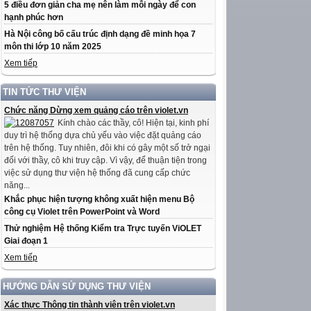
5 điều đơn giản cha mẹ nên làm mỗi ngày để con
hạnh phúc hơn
Hà Nội công bố cấu trúc định dạng đề minh họa 7
môn thi lớp 10 năm 2025
Xem tiếp
TIN TỨC THƯ VIỆN
Chức năng Dừng xem quảng cáo trên violet.vn
Kính chào các thầy, cô! Hiện tại, kinh phí
duy trì hệ thống dựa chủ yếu vào việc đặt quảng cáo
trên hệ thống. Tuy nhiên, đôi khi có gây một số trở ngại
đối với thầy, cô khi truy cập. Vì vậy, để thuận tiện trong
việc sử dụng thư viện hệ thống đã cung cấp chức
năng...
Khắc phục hiện tượng không xuất hiện menu Bộ
công cụ Violet trên PowerPoint và Word
Thử nghiệm Hệ thống Kiểm tra Trực tuyến ViOLET
Giai đoạn 1
Xem tiếp
HƯỚNG DẪN SỬ DỤNG THƯ VIỆN
Xác thực Thông tin thành viên trên violet.vn