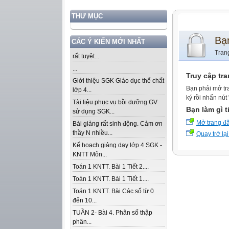
THƯ MỤC
Bạ
CÁC Ý KIẾN MỚI NHẤT
Tran
rất tuyệt...
...
Truy cập tr
Giới thiệu SGK Giáo dục thể chất
Bạn phải mở tr
lớp 4...
ký rồi nhấn nút
Tài liệu phục vụ bồi dưỡng GV
Bạn làm gì t
sử dụng SGK...
Mở trang đ
Bài giảng rất sinh động. Cảm ơn
thầy N nhiều...
Quay trở lại
Kế hoạch giảng dạy lớp 4 SGK -
KNTT Môn...
Toán 1 KNTT. Bài 1 Tiết 2....
Toán 1 KNTT. Bài 1 Tiết 1....
Toán 1 KNTT. Bài Các số từ 0
đến 10...
TUẦN 2- Bài 4. Phân số thập
phân...