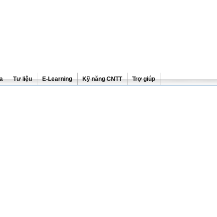
ra
Tư liệu
E-Learning
Kỹ năng CNTT
Trợ giúp