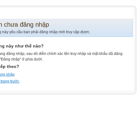
n chưa đăng nhập
g này yêu cầu bạn phải đăng nhập mới truy cập được.
ang này như thế nào?
ang đăng nhập, sau đó điền chính xác tên truy nhập và mật khẩu đã đăng
 "Đăng nhập" ở phía dưới.
iếp theo?
ăng nhập
 trang trước