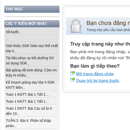
THƯ MỤC
Bạn chưa đăng 
CÁC Ý KIẾN MỚI NHẤT
Trang này yêu cầu bạn phả
rất tuyệt...
...
Truy cập trang này như t
Giới thiệu SGK Giáo dục thể chất
lớp 4...
Bạn phải mở trang đăng nhập, s
khẩu đã đăng ký rồi nhấn nút "Đ
Tài liệu phục vụ bồi dưỡng GV
sử dụng SGK...
Bạn làm gì tiếp theo?
Bài giảng rất sinh động. Cảm ơn
Mở trang đăng nhập
thầy N nhiều...
Quay trở lại trang trước
Kế hoạch giảng dạy lớp 4 SGK -
KNTT Môn...
Toán 1 KNTT. Bài 1 Tiết 2....
Toán 1 KNTT. Bài 1 Tiết 1....
Toán 1 KNTT. Bài Các số từ 0
đến 10...
TUẦN 2- Bài 4. Phân số thập
phân...