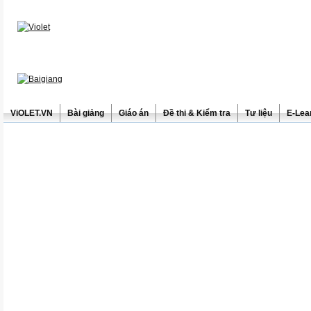
ViOLET.VN
Bài giảng
Giáo án
Đề thi & Kiểm tra
Tư liệu
E-Lea