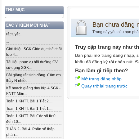
THƯ MỤC
Bạn chưa đăng 
CÁC Ý KIẾN MỚI NHẤT
Trang này yêu cầu bạn phả
rất tuyệt...
...
Truy cập trang này như t
Giới thiệu SGK Giáo dục thể chất
lớp 4...
Bạn phải mở trang đăng nhập, s
khẩu đã đăng ký rồi nhấn nút "Đ
Tài liệu phục vụ bồi dưỡng GV
sử dụng SGK...
Bạn làm gì tiếp theo?
Bài giảng rất sinh động. Cảm ơn
Mở trang đăng nhập
thầy N nhiều...
Quay trở lại trang trước
Kế hoạch giảng dạy lớp 4 SGK -
KNTT Môn...
Toán 1 KNTT. Bài 1 Tiết 2....
Toán 1 KNTT. Bài 1 Tiết 1....
Toán 1 KNTT. Bài Các số từ 0
đến 10...
TUẦN 2- Bài 4. Phân số thập
phân...