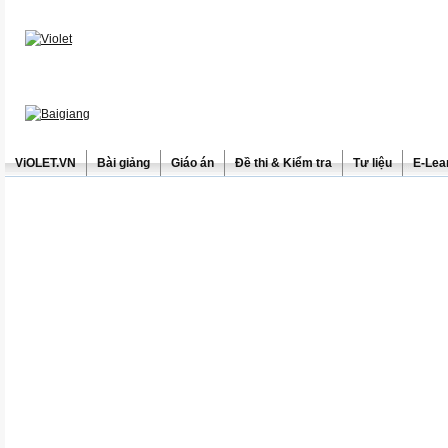
ViOLET.VN
Bài giảng
Giáo án
Đề thi & Kiểm tra
Tư liệu
E-Lea