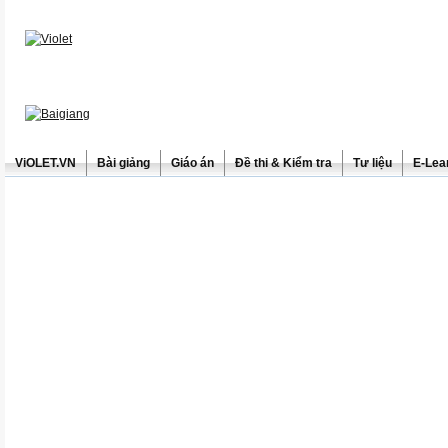
ViOLET.VN
Bài giảng
Giáo án
Đề thi & Kiểm tra
Tư liệu
E-Lea