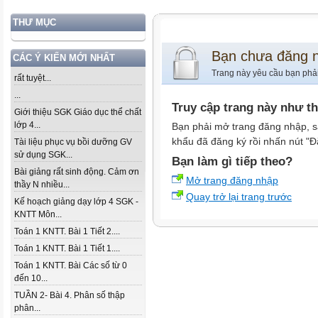
THƯ MỤC
Bạn chưa đăng 
CÁC Ý KIẾN MỚI NHẤT
Trang này yêu cầu bạn phả
rất tuyệt...
...
Truy cập trang này như t
Giới thiệu SGK Giáo dục thể chất
lớp 4...
Bạn phải mở trang đăng nhập, s
khẩu đã đăng ký rồi nhấn nút "Đ
Tài liệu phục vụ bồi dưỡng GV
sử dụng SGK...
Bạn làm gì tiếp theo?
Bài giảng rất sinh động. Cảm ơn
Mở trang đăng nhập
thầy N nhiều...
Quay trở lại trang trước
Kế hoạch giảng dạy lớp 4 SGK -
KNTT Môn...
Toán 1 KNTT. Bài 1 Tiết 2....
Toán 1 KNTT. Bài 1 Tiết 1....
Toán 1 KNTT. Bài Các số từ 0
đến 10...
TUẦN 2- Bài 4. Phân số thập
phân...