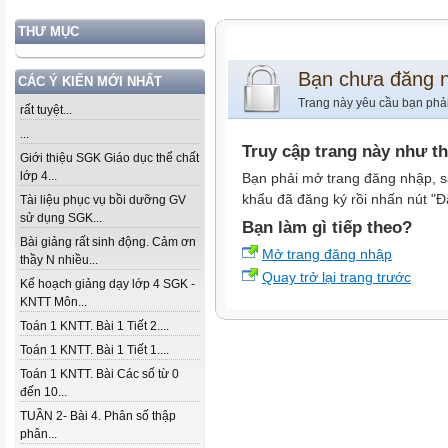
THƯ MỤC
Bạn chưa đăng 
CÁC Ý KIẾN MỚI NHẤT
Trang này yêu cầu bạn phả
rất tuyệt...
...
Truy cập trang này như t
Giới thiệu SGK Giáo dục thể chất
lớp 4...
Bạn phải mở trang đăng nhập, s
khẩu đã đăng ký rồi nhấn nút "Đ
Tài liệu phục vụ bồi dưỡng GV
sử dụng SGK...
Bạn làm gì tiếp theo?
Bài giảng rất sinh động. Cảm ơn
Mở trang đăng nhập
thầy N nhiều...
Quay trở lại trang trước
Kế hoạch giảng dạy lớp 4 SGK -
KNTT Môn...
Toán 1 KNTT. Bài 1 Tiết 2....
Toán 1 KNTT. Bài 1 Tiết 1....
Toán 1 KNTT. Bài Các số từ 0
đến 10...
TUẦN 2- Bài 4. Phân số thập
phân...