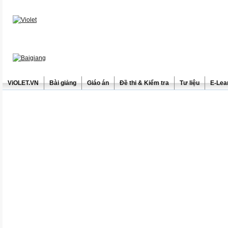
ViOLET.VN
Bài giảng
Giáo án
Đề thi & Kiểm tra
Tư liệu
E-Lea