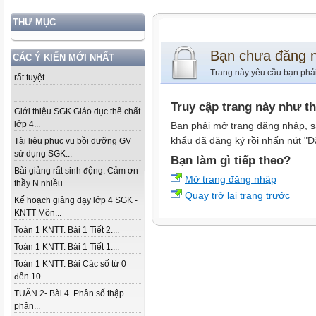
THƯ MỤC
Bạn chưa đăng 
CÁC Ý KIẾN MỚI NHẤT
Trang này yêu cầu bạn phả
rất tuyệt...
...
Truy cập trang này như t
Giới thiệu SGK Giáo dục thể chất
lớp 4...
Bạn phải mở trang đăng nhập, s
khẩu đã đăng ký rồi nhấn nút "Đ
Tài liệu phục vụ bồi dưỡng GV
sử dụng SGK...
Bạn làm gì tiếp theo?
Bài giảng rất sinh động. Cảm ơn
Mở trang đăng nhập
thầy N nhiều...
Quay trở lại trang trước
Kế hoạch giảng dạy lớp 4 SGK -
KNTT Môn...
Toán 1 KNTT. Bài 1 Tiết 2....
Toán 1 KNTT. Bài 1 Tiết 1....
Toán 1 KNTT. Bài Các số từ 0
đến 10...
TUẦN 2- Bài 4. Phân số thập
phân...