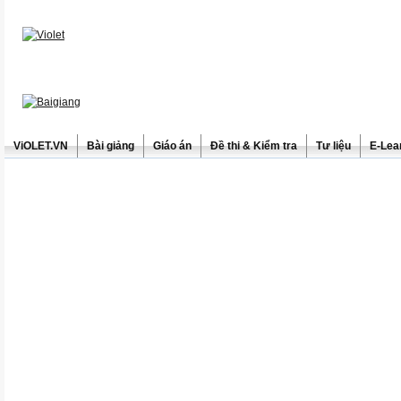
ViOLET.VN
Bài giảng
Giáo án
Đề thi & Kiểm tra
Tư liệu
E-Lea