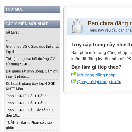
THƯ MỤC
Bạn chưa đăng 
CÁC Ý KIẾN MỚI NHẤT
Trang này yêu cầu bạn phả
rất tuyệt...
...
Truy cập trang này như t
Giới thiệu SGK Giáo dục thể chất
lớp 4...
Bạn phải mở trang đăng nhập, s
khẩu đã đăng ký rồi nhấn nút "Đ
Tài liệu phục vụ bồi dưỡng GV
sử dụng SGK...
Bạn làm gì tiếp theo?
Bài giảng rất sinh động. Cảm ơn
Mở trang đăng nhập
thầy N nhiều...
Quay trở lại trang trước
Kế hoạch giảng dạy lớp 4 SGK -
KNTT Môn...
Toán 1 KNTT. Bài 1 Tiết 2....
Toán 1 KNTT. Bài 1 Tiết 1....
Toán 1 KNTT. Bài Các số từ 0
đến 10...
TUẦN 2- Bài 4. Phân số thập
phân...