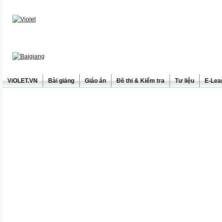
ViOLET.VN
Bài giảng
Giáo án
Đề thi & Kiểm tra
Tư liệu
E-Lea