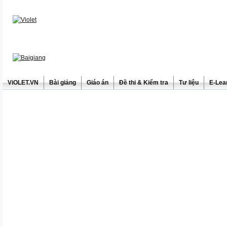
ViOLET.VN
Bài giảng
Giáo án
Đề thi & Kiểm tra
Tư liệu
E-Lea