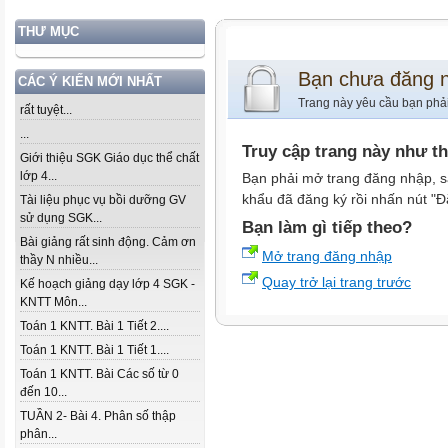
THƯ MỤC
Bạn chưa đăng 
CÁC Ý KIẾN MỚI NHẤT
Trang này yêu cầu bạn phả
rất tuyệt...
...
Truy cập trang này như t
Giới thiệu SGK Giáo dục thể chất
lớp 4...
Bạn phải mở trang đăng nhập, s
khẩu đã đăng ký rồi nhấn nút "Đ
Tài liệu phục vụ bồi dưỡng GV
sử dụng SGK...
Bạn làm gì tiếp theo?
Bài giảng rất sinh động. Cảm ơn
Mở trang đăng nhập
thầy N nhiều...
Quay trở lại trang trước
Kế hoạch giảng dạy lớp 4 SGK -
KNTT Môn...
Toán 1 KNTT. Bài 1 Tiết 2....
Toán 1 KNTT. Bài 1 Tiết 1....
Toán 1 KNTT. Bài Các số từ 0
đến 10...
TUẦN 2- Bài 4. Phân số thập
phân...