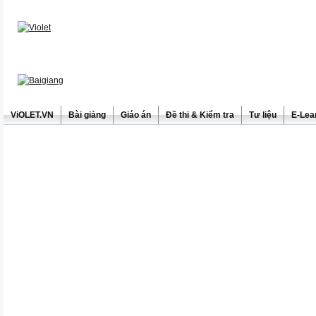
ViOLET.VN
Bài giảng
Giáo án
Đề thi & Kiểm tra
Tư liệu
E-Lea