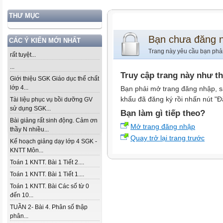
THƯ MỤC
Bạn chưa đăng 
CÁC Ý KIẾN MỚI NHẤT
Trang này yêu cầu bạn phả
rất tuyệt...
...
Truy cập trang này như t
Giới thiệu SGK Giáo dục thể chất
lớp 4...
Bạn phải mở trang đăng nhập, s
khẩu đã đăng ký rồi nhấn nút "Đ
Tài liệu phục vụ bồi dưỡng GV
sử dụng SGK...
Bạn làm gì tiếp theo?
Bài giảng rất sinh động. Cảm ơn
Mở trang đăng nhập
thầy N nhiều...
Quay trở lại trang trước
Kế hoạch giảng dạy lớp 4 SGK -
KNTT Môn...
Toán 1 KNTT. Bài 1 Tiết 2....
Toán 1 KNTT. Bài 1 Tiết 1....
Toán 1 KNTT. Bài Các số từ 0
đến 10...
TUẦN 2- Bài 4. Phân số thập
phân...