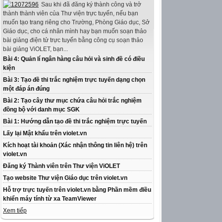
Sau khi đã đăng ký thành công và trở
thành thành viên của Thư viện trực tuyến, nếu bạn
muốn tạo trang riêng cho Trường, Phòng Giáo dục, Sở
Giáo dục, cho cá nhân mình hay bạn muốn soạn thảo
bài giảng điện tử trực tuyến bằng công cụ soạn thảo
bài giảng ViOLET, bạn...
Bài 4: Quản lí ngân hàng câu hỏi và sinh đề có điều
kiện
Bài 3: Tạo đề thi trắc nghiệm trực tuyến dạng chọn
một đáp án đúng
Bài 2: Tạo cây thư mục chứa câu hỏi trắc nghiệm
đồng bộ với danh mục SGK
Bài 1: Hướng dẫn tạo đề thi trắc nghiệm trực tuyến
Lấy lại Mật khẩu trên violet.vn
Kích hoạt tài khoản (Xác nhận thông tin liên hệ) trên
violet.vn
Đăng ký Thành viên trên Thư viện ViOLET
Tạo website Thư viện Giáo dục trên violet.vn
Hỗ trợ trực tuyến trên violet.vn bằng Phần mềm điều
khiển máy tính từ xa TeamViewer
Xem tiếp