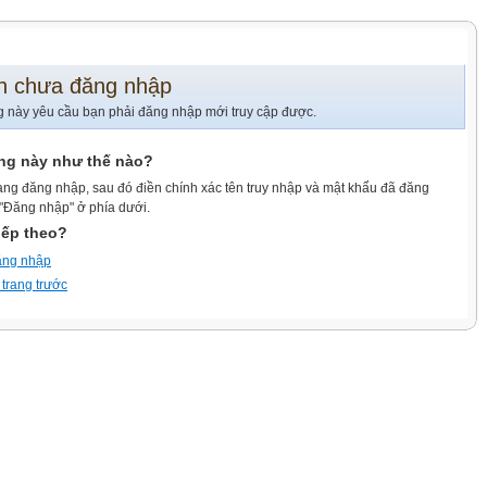
n chưa đăng nhập
g này yêu cầu bạn phải đăng nhập mới truy cập được.
ang này như thế nào?
ang đăng nhập, sau đó điền chính xác tên truy nhập và mật khẩu đã đăng
 "Đăng nhập" ở phía dưới.
iếp theo?
ăng nhập
 trang trước