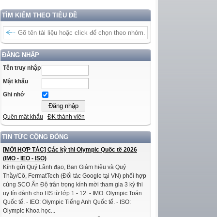
TÌM KIẾM THEO TIÊU ĐỀ
ĐĂNG NHẬP
Tên truy nhập
Mật khẩu
Ghi nhớ
Quên mật khẩu
ĐK thành viên
TIN TỨC CỘNG ĐỒNG
[MỜI HỢP TÁC] Các kỳ thi Olympic Quốc tế 2026
(IMO - IEO - ISO)
Kính gửi Quý Lãnh đạo, Ban Giám hiệu và Quý
Thầy/Cô, FermatTech (Đối tác Google tại VN) phối hợp
cùng SCO Ấn Độ trân trọng kính mời tham gia 3 kỳ thi
uy tín dành cho HS từ lớp 1 - 12: - IMO: Olympic Toán
Quốc tế. - IEO: Olympic Tiếng Anh Quốc tế. - ISO:
Olympic Khoa học...