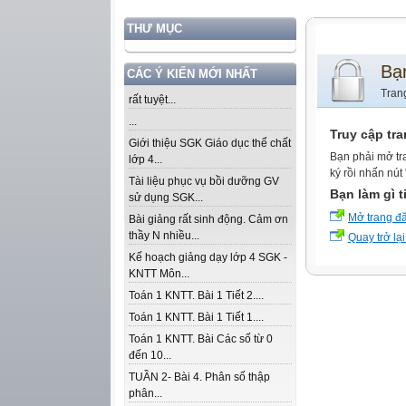
THƯ MỤC
Bạ
CÁC Ý KIẾN MỚI NHẤT
Tran
rất tuyệt...
...
Truy cập tr
Giới thiệu SGK Giáo dục thể chất
Bạn phải mở tr
lớp 4...
ký rồi nhấn nút
Tài liệu phục vụ bồi dưỡng GV
Bạn làm gì t
sử dụng SGK...
Mở trang đ
Bài giảng rất sinh động. Cảm ơn
thầy N nhiều...
Quay trở lại
Kế hoạch giảng dạy lớp 4 SGK -
KNTT Môn...
Toán 1 KNTT. Bài 1 Tiết 2....
Toán 1 KNTT. Bài 1 Tiết 1....
Toán 1 KNTT. Bài Các số từ 0
đến 10...
TUẦN 2- Bài 4. Phân số thập
phân...