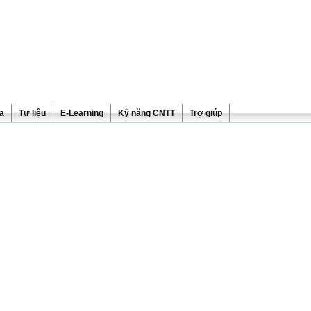
ra
Tư liệu
E-Learning
Kỹ năng CNTT
Trợ giúp