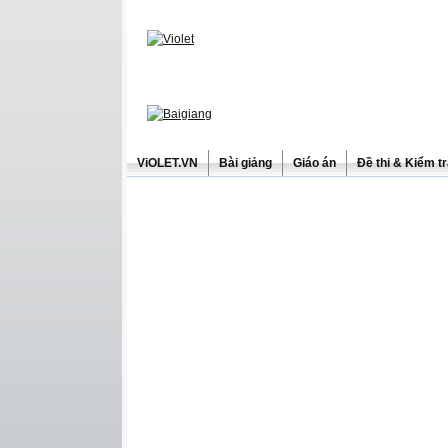
ViOLET.VN
Bài giảng
Giáo án
Đề thi & Kiểm t