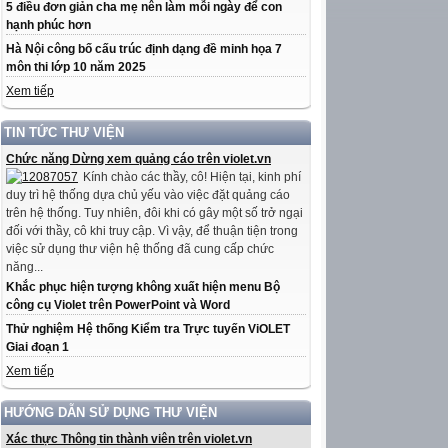
5 điều đơn giản cha mẹ nên làm mỗi ngày để con
hạnh phúc hơn
Hà Nội công bố cấu trúc định dạng đề minh họa 7
môn thi lớp 10 năm 2025
Xem tiếp
TIN TỨC THƯ VIỆN
Chức năng Dừng xem quảng cáo trên violet.vn
Kính chào các thầy, cô! Hiện tại, kinh phí
duy trì hệ thống dựa chủ yếu vào việc đặt quảng cáo
trên hệ thống. Tuy nhiên, đôi khi có gây một số trở ngại
đối với thầy, cô khi truy cập. Vì vậy, để thuận tiện trong
việc sử dụng thư viện hệ thống đã cung cấp chức
năng...
Khắc phục hiện tượng không xuất hiện menu Bộ
công cụ Violet trên PowerPoint và Word
Thử nghiệm Hệ thống Kiểm tra Trực tuyến ViOLET
Giai đoạn 1
Xem tiếp
HƯỚNG DẪN SỬ DỤNG THƯ VIỆN
Xác thực Thông tin thành viên trên violet.vn