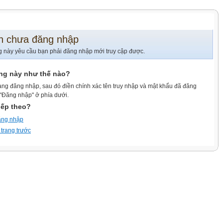
n chưa đăng nhập
g này yêu cầu bạn phải đăng nhập mới truy cập được.
ang này như thế nào?
ang đăng nhập, sau đó điền chính xác tên truy nhập và mật khẩu đã đăng
 "Đăng nhập" ở phía dưới.
iếp theo?
ăng nhập
 trang trước