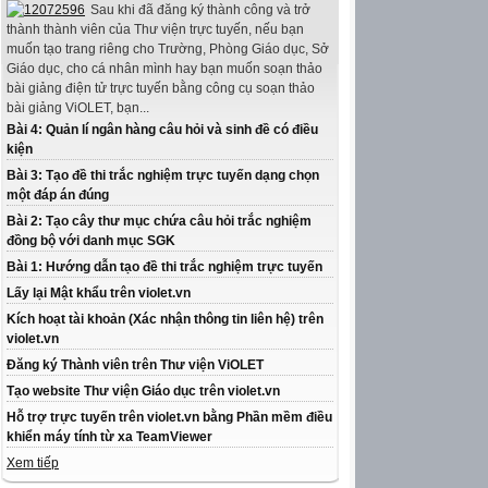
Sau khi đã đăng ký thành công và trở
thành thành viên của Thư viện trực tuyến, nếu bạn
muốn tạo trang riêng cho Trường, Phòng Giáo dục, Sở
Giáo dục, cho cá nhân mình hay bạn muốn soạn thảo
bài giảng điện tử trực tuyến bằng công cụ soạn thảo
bài giảng ViOLET, bạn...
Bài 4: Quản lí ngân hàng câu hỏi và sinh đề có điều
kiện
Bài 3: Tạo đề thi trắc nghiệm trực tuyến dạng chọn
một đáp án đúng
Bài 2: Tạo cây thư mục chứa câu hỏi trắc nghiệm
đồng bộ với danh mục SGK
Bài 1: Hướng dẫn tạo đề thi trắc nghiệm trực tuyến
Lấy lại Mật khẩu trên violet.vn
Kích hoạt tài khoản (Xác nhận thông tin liên hệ) trên
violet.vn
Đăng ký Thành viên trên Thư viện ViOLET
Tạo website Thư viện Giáo dục trên violet.vn
Hỗ trợ trực tuyến trên violet.vn bằng Phần mềm điều
khiển máy tính từ xa TeamViewer
Xem tiếp