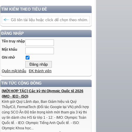
TÌM KIẾM THEO TIÊU ĐỀ
ĐĂNG NHẬP
Tên truy nhập
Mật khẩu
Ghi nhớ
Quên mật khẩu
ĐK thành viên
TIN TỨC CỘNG ĐỒNG
[MỜI HỢP TÁC] Các kỳ thi Olympic Quốc tế 2026
(IMO - IEO - ISO)
Kính gửi Quý Lãnh đạo, Ban Giám hiệu và Quý
Thầy/Cô, FermatTech (Đối tác Google tại VN) phối hợp
cùng SCO Ấn Độ trân trọng kính mời tham gia 3 kỳ thi
uy tín dành cho HS từ lớp 1 - 12: - IMO: Olympic Toán
Quốc tế. - IEO: Olympic Tiếng Anh Quốc tế. - ISO:
Olympic Khoa học...