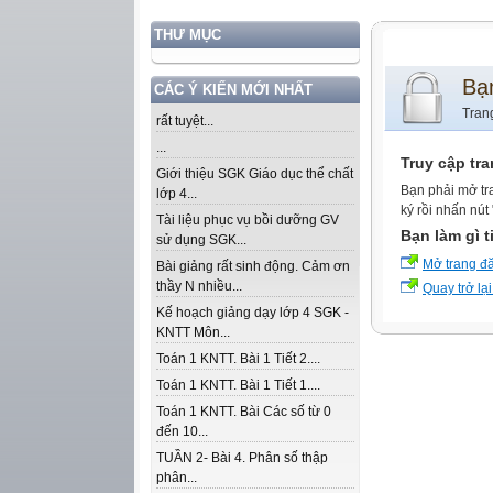
THƯ MỤC
Bạ
CÁC Ý KIẾN MỚI NHẤT
Tran
rất tuyệt...
...
Truy cập tr
Giới thiệu SGK Giáo dục thể chất
Bạn phải mở tr
lớp 4...
ký rồi nhấn nút
Tài liệu phục vụ bồi dưỡng GV
Bạn làm gì t
sử dụng SGK...
Mở trang đ
Bài giảng rất sinh động. Cảm ơn
thầy N nhiều...
Quay trở lại
Kế hoạch giảng dạy lớp 4 SGK -
KNTT Môn...
Toán 1 KNTT. Bài 1 Tiết 2....
Toán 1 KNTT. Bài 1 Tiết 1....
Toán 1 KNTT. Bài Các số từ 0
đến 10...
TUẦN 2- Bài 4. Phân số thập
phân...