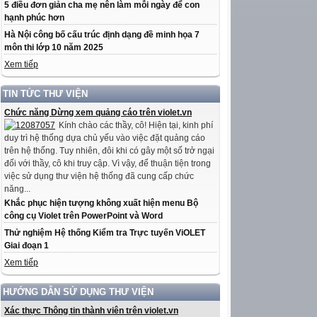
5 điều đơn giản cha mẹ nên làm mỗi ngày để con
hạnh phúc hơn
Hà Nội công bố cấu trúc định dạng đề minh họa 7
môn thi lớp 10 năm 2025
Xem tiếp
TIN TỨC THƯ VIỆN
Chức năng Dừng xem quảng cáo trên violet.vn
Kính chào các thầy, cô! Hiện tại, kinh phí
duy trì hệ thống dựa chủ yếu vào việc đặt quảng cáo
trên hệ thống. Tuy nhiên, đôi khi có gây một số trở ngại
đối với thầy, cô khi truy cập. Vì vậy, để thuận tiện trong
việc sử dụng thư viện hệ thống đã cung cấp chức
năng...
Khắc phục hiện tượng không xuất hiện menu Bộ
công cụ Violet trên PowerPoint và Word
Thử nghiệm Hệ thống Kiểm tra Trực tuyến ViOLET
Giai đoạn 1
Xem tiếp
HƯỚNG DẪN SỬ DỤNG THƯ VIỆN
Xác thực Thông tin thành viên trên violet.vn