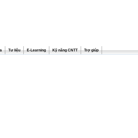
ra
Tư liệu
E-Learning
Kỹ năng CNTT
Trợ giúp