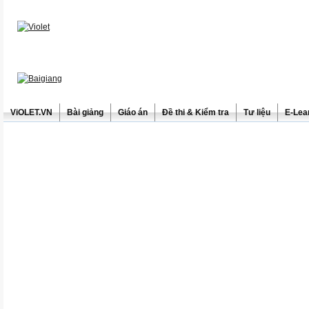
ViOLET.VN
Bài giảng
Giáo án
Đề thi & Kiểm tra
Tư liệu
E-Lea