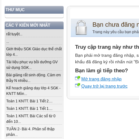
THƯ MỤC
Bạn chưa đăng 
CÁC Ý KIẾN MỚI NHẤT
Trang này yêu cầu bạn phả
rất tuyệt...
...
Truy cập trang này như t
Giới thiệu SGK Giáo dục thể chất
lớp 4...
Bạn phải mở trang đăng nhập, s
khẩu đã đăng ký rồi nhấn nút "Đ
Tài liệu phục vụ bồi dưỡng GV
sử dụng SGK...
Bạn làm gì tiếp theo?
Bài giảng rất sinh động. Cảm ơn
Mở trang đăng nhập
thầy N nhiều...
Quay trở lại trang trước
Kế hoạch giảng dạy lớp 4 SGK -
KNTT Môn...
Toán 1 KNTT. Bài 1 Tiết 2....
Toán 1 KNTT. Bài 1 Tiết 1....
Toán 1 KNTT. Bài Các số từ 0
đến 10...
TUẦN 2- Bài 4. Phân số thập
phân...