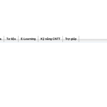
ra
Tư liệu
E-Learning
Kỹ năng CNTT
Trợ giúp