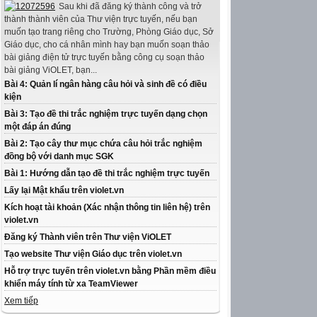
Sau khi đã đăng ký thành công và trở
thành thành viên của Thư viện trực tuyến, nếu bạn
muốn tạo trang riêng cho Trường, Phòng Giáo dục, Sở
Giáo dục, cho cá nhân mình hay bạn muốn soạn thảo
bài giảng điện tử trực tuyến bằng công cụ soạn thảo
bài giảng ViOLET, bạn...
Bài 4: Quản lí ngân hàng câu hỏi và sinh đề có điều
kiện
Bài 3: Tạo đề thi trắc nghiệm trực tuyến dạng chọn
một đáp án đúng
Bài 2: Tạo cây thư mục chứa câu hỏi trắc nghiệm
đồng bộ với danh mục SGK
Bài 1: Hướng dẫn tạo đề thi trắc nghiệm trực tuyến
Lấy lại Mật khẩu trên violet.vn
Kích hoạt tài khoản (Xác nhận thông tin liên hệ) trên
violet.vn
Đăng ký Thành viên trên Thư viện ViOLET
Tạo website Thư viện Giáo dục trên violet.vn
Hỗ trợ trực tuyến trên violet.vn bằng Phần mềm điều
khiển máy tính từ xa TeamViewer
Xem tiếp