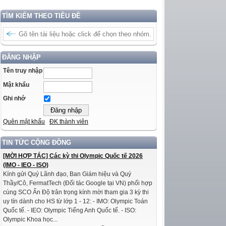
TÌM KIẾM THEO TIÊU ĐỀ
ĐĂNG NHẬP
Tên truy nhập
Mật khẩu
Ghi nhớ
Quên mật khẩu
ĐK thành viên
TIN TỨC CỘNG ĐỒNG
[MỜI HỢP TÁC] Các kỳ thi Olympic Quốc tế 2026
(IMO - IEO - ISO)
Kính gửi Quý Lãnh đạo, Ban Giám hiệu và Quý
Thầy/Cô, FermatTech (Đối tác Google tại VN) phối hợp
cùng SCO Ấn Độ trân trọng kính mời tham gia 3 kỳ thi
uy tín dành cho HS từ lớp 1 - 12: - IMO: Olympic Toán
Quốc tế. - IEO: Olympic Tiếng Anh Quốc tế. - ISO:
Olympic Khoa học...