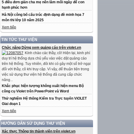
5 điều đơn giản cha mẹ nên làm mỗi ngày để con
hạnh phúc hơn
Hà Nội công bố cấu trúc định dạng đề minh họa 7
môn thi lớp 10 năm 2025
Xem tiếp
TIN TỨC THƯ VIỆN
Chức năng Dừng xem quảng cáo trên violet.vn
Kính chào các thầy, cô! Hiện tại, kinh phí
duy trì hệ thống dựa chủ yếu vào việc đặt quảng cáo
trên hệ thống. Tuy nhiên, đôi khi có gây một số trở ngại
đối với thầy, cô khi truy cập. Vì vậy, để thuận tiện trong
việc sử dụng thư viện hệ thống đã cung cấp chức
năng...
Khắc phục hiện tượng không xuất hiện menu Bộ
công cụ Violet trên PowerPoint và Word
Thử nghiệm Hệ thống Kiểm tra Trực tuyến ViOLET
Giai đoạn 1
Xem tiếp
HƯỚNG DẪN SỬ DỤNG THƯ VIỆN
Xác thực Thông tin thành viên trên violet.vn