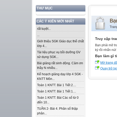
THƯ MỤC
Bạ
CÁC Ý KIẾN MỚI NHẤT
Tran
rất tuyệt...
...
Truy cập tr
Giới thiệu SGK Giáo dục thể chất
Bạn phải mở tr
lớp 4...
ký rồi nhấn nút
Tài liệu phục vụ bồi dưỡng GV
Bạn làm gì t
sử dụng SGK...
Mở trang đ
Bài giảng rất sinh động. Cảm ơn
thầy N nhiều...
Quay trở lại
Kế hoạch giảng dạy lớp 4 SGK -
KNTT Môn...
Toán 1 KNTT. Bài 1 Tiết 2....
Toán 1 KNTT. Bài 1 Tiết 1....
Toán 1 KNTT. Bài Các số từ 0
đến 10...
TUẦN 2- Bài 4. Phân số thập
phân...