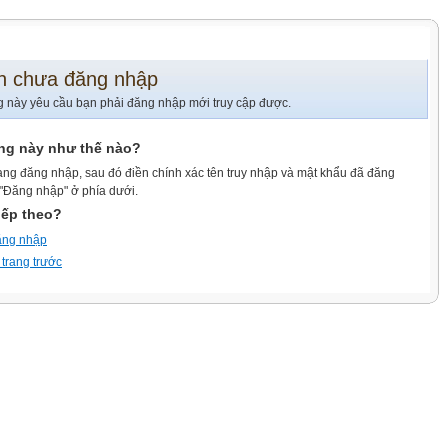
n chưa đăng nhập
g này yêu cầu bạn phải đăng nhập mới truy cập được.
ang này như thế nào?
ang đăng nhập, sau đó điền chính xác tên truy nhập và mật khẩu đã đăng
 "Đăng nhập" ở phía dưới.
iếp theo?
ăng nhập
 trang trước