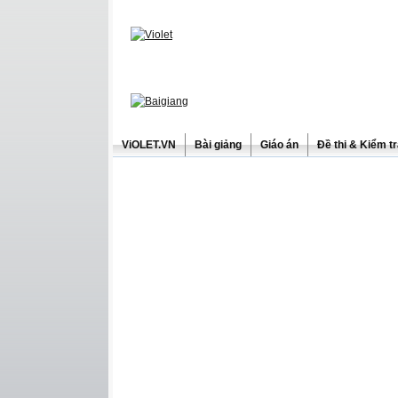
ViOLET.VN
Bài giảng
Giáo án
Đề thi & Kiểm t