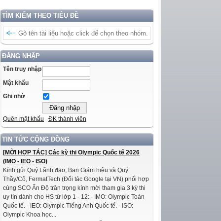
TÌM KIẾM THEO TIÊU ĐỀ
ĐĂNG NHẬP
Tên truy nhập
Mật khẩu
Ghi nhớ
Quên mật khẩu
ĐK thành viên
TIN TỨC CỘNG ĐỒNG
[MỜI HỢP TÁC] Các kỳ thi Olympic Quốc tế 2026
(IMO - IEO - ISO)
Kính gửi Quý Lãnh đạo, Ban Giám hiệu và Quý
Thầy/Cô, FermatTech (Đối tác Google tại VN) phối hợp
cùng SCO Ấn Độ trân trọng kính mời tham gia 3 kỳ thi
uy tín dành cho HS từ lớp 1 - 12: - IMO: Olympic Toán
Quốc tế. - IEO: Olympic Tiếng Anh Quốc tế. - ISO:
Olympic Khoa học...