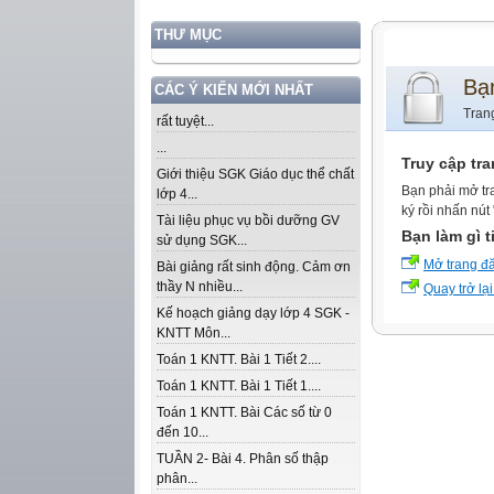
THƯ MỤC
Bạ
CÁC Ý KIẾN MỚI NHẤT
Tran
rất tuyệt...
...
Truy cập tr
Giới thiệu SGK Giáo dục thể chất
Bạn phải mở tr
lớp 4...
ký rồi nhấn nút
Tài liệu phục vụ bồi dưỡng GV
Bạn làm gì t
sử dụng SGK...
Mở trang đ
Bài giảng rất sinh động. Cảm ơn
thầy N nhiều...
Quay trở lại
Kế hoạch giảng dạy lớp 4 SGK -
KNTT Môn...
Toán 1 KNTT. Bài 1 Tiết 2....
Toán 1 KNTT. Bài 1 Tiết 1....
Toán 1 KNTT. Bài Các số từ 0
đến 10...
TUẦN 2- Bài 4. Phân số thập
phân...