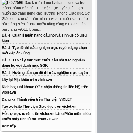
Sau khi đã đăng ký thành công và trở
thành thành viên của Thư viện trực tuyến, nếu bạn
muốn tạo trang riêng cho Trường, Phòng Giáo dục, Sở
Giáo dục, cho cá nhân mình hay bạn muốn soạn thảo
bài giảng điện tử trực tuyến bằng công cụ soạn thảo
bài giảng ViOLET, bạn...
Bài 4: Quản lí ngân hàng câu hỏi và sinh đề có điều
kiện
Bài 3: Tạo đề thi trắc nghiệm trực tuyến dạng chọn
một đáp án đúng
Bài 2: Tạo cây thư mục chứa câu hỏi trắc nghiệm
đồng bộ với danh mục SGK
Bài 1: Hướng dẫn tạo đề thi trắc nghiệm trực tuyến
Lấy lại Mật khẩu trên violet.vn
Kích hoạt tài khoản (Xác nhận thông tin liên hệ) trên
violet.vn
Đăng ký Thành viên trên Thư viện ViOLET
Tạo website Thư viện Giáo dục trên violet.vn
Hỗ trợ trực tuyến trên violet.vn bằng Phần mềm điều
khiển máy tính từ xa TeamViewer
Xem tiếp