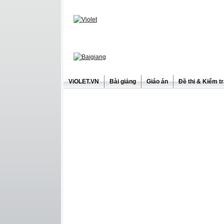
ViOLET.VN
Bài giảng
Giáo án
Đề thi & Kiểm t