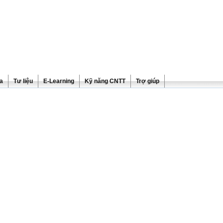
ra
Tư liệu
E-Learning
Kỹ năng CNTT
Trợ giúp