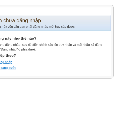
n chưa đăng nhập
g này yêu cầu bạn phải đăng nhập mới truy cập được.
ang này như thế nào?
ang đăng nhập, sau đó điền chính xác tên truy nhập và mật khẩu đã đăng
 "Đăng nhập" ở phía dưới.
iếp theo?
ăng nhập
 trang trước