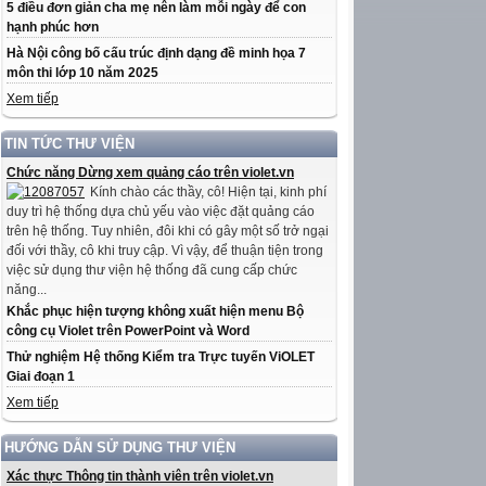
5 điều đơn giản cha mẹ nên làm mỗi ngày để con
hạnh phúc hơn
Hà Nội công bố cấu trúc định dạng đề minh họa 7
môn thi lớp 10 năm 2025
Xem tiếp
TIN TỨC THƯ VIỆN
Chức năng Dừng xem quảng cáo trên violet.vn
Kính chào các thầy, cô! Hiện tại, kinh phí
duy trì hệ thống dựa chủ yếu vào việc đặt quảng cáo
trên hệ thống. Tuy nhiên, đôi khi có gây một số trở ngại
đối với thầy, cô khi truy cập. Vì vậy, để thuận tiện trong
việc sử dụng thư viện hệ thống đã cung cấp chức
năng...
Khắc phục hiện tượng không xuất hiện menu Bộ
công cụ Violet trên PowerPoint và Word
Thử nghiệm Hệ thống Kiểm tra Trực tuyến ViOLET
Giai đoạn 1
Xem tiếp
HƯỚNG DẪN SỬ DỤNG THƯ VIỆN
Xác thực Thông tin thành viên trên violet.vn