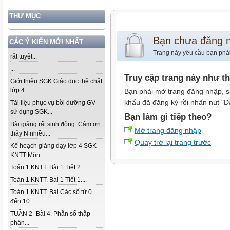
THƯ MỤC
Bạn chưa đăng 
CÁC Ý KIẾN MỚI NHẤT
Trang này yêu cầu bạn phả
rất tuyệt...
...
Truy cập trang này như t
Giới thiệu SGK Giáo dục thể chất
lớp 4...
Bạn phải mở trang đăng nhập, s
khẩu đã đăng ký rồi nhấn nút "Đ
Tài liệu phục vụ bồi dưỡng GV
sử dụng SGK...
Bạn làm gì tiếp theo?
Bài giảng rất sinh động. Cảm ơn
Mở trang đăng nhập
thầy N nhiều...
Quay trở lại trang trước
Kế hoạch giảng dạy lớp 4 SGK -
KNTT Môn...
Toán 1 KNTT. Bài 1 Tiết 2....
Toán 1 KNTT. Bài 1 Tiết 1....
Toán 1 KNTT. Bài Các số từ 0
đến 10...
TUẦN 2- Bài 4. Phân số thập
phân...