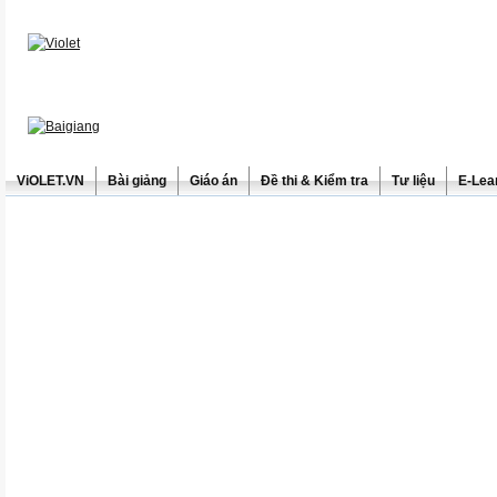
ViOLET.VN
Bài giảng
Giáo án
Đề thi & Kiểm tra
Tư liệu
E-Lea