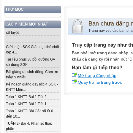
THƯ MỤC
Bạn chưa đăng 
CÁC Ý KIẾN MỚI NHẤT
Trang này yêu cầu bạn phả
rất tuyệt...
...
Truy cập trang này như t
Giới thiệu SGK Giáo dục thể chất
lớp 4...
Bạn phải mở trang đăng nhập, s
khẩu đã đăng ký rồi nhấn nút "Đ
Tài liệu phục vụ bồi dưỡng GV
sử dụng SGK...
Bạn làm gì tiếp theo?
Bài giảng rất sinh động. Cảm ơn
Mở trang đăng nhập
thầy N nhiều...
Quay trở lại trang trước
Kế hoạch giảng dạy lớp 4 SGK -
KNTT Môn...
Toán 1 KNTT. Bài 1 Tiết 2....
Toán 1 KNTT. Bài 1 Tiết 1....
Toán 1 KNTT. Bài Các số từ 0
đến 10...
TUẦN 2- Bài 4. Phân số thập
phân...