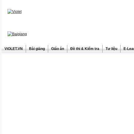
ViOLET.VN
Bài giảng
Giáo án
Đề thi & Kiểm tra
Tư liệu
E-Lea