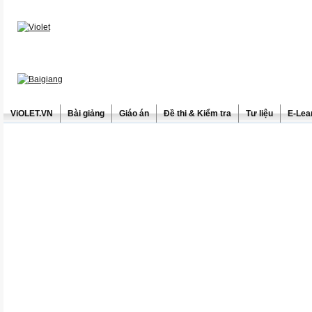
ViOLET.VN
Bài giảng
Giáo án
Đề thi & Kiểm tra
Tư liệu
E-Lea