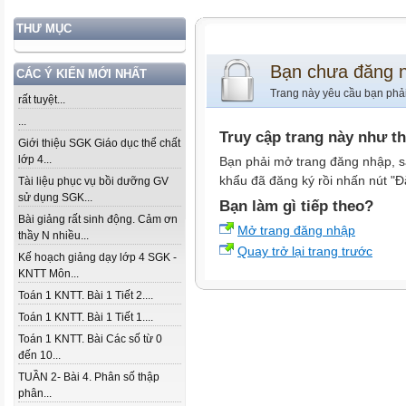
THƯ MỤC
Bạn chưa đăng 
CÁC Ý KIẾN MỚI NHẤT
Trang này yêu cầu bạn phả
rất tuyệt...
...
Truy cập trang này như t
Giới thiệu SGK Giáo dục thể chất
lớp 4...
Bạn phải mở trang đăng nhập, s
khẩu đã đăng ký rồi nhấn nút "Đ
Tài liệu phục vụ bồi dưỡng GV
sử dụng SGK...
Bạn làm gì tiếp theo?
Bài giảng rất sinh động. Cảm ơn
Mở trang đăng nhập
thầy N nhiều...
Quay trở lại trang trước
Kế hoạch giảng dạy lớp 4 SGK -
KNTT Môn...
Toán 1 KNTT. Bài 1 Tiết 2....
Toán 1 KNTT. Bài 1 Tiết 1....
Toán 1 KNTT. Bài Các số từ 0
đến 10...
TUẦN 2- Bài 4. Phân số thập
phân...