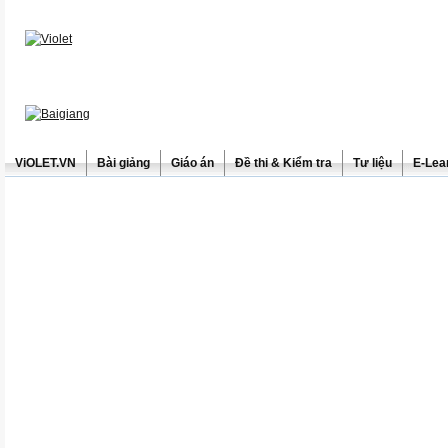
ViOLET.VN
Bài giảng
Giáo án
Đề thi & Kiểm tra
Tư liệu
E-Lea