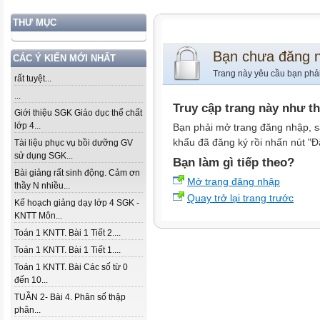
THƯ MỤC
Bạn chưa đăng 
CÁC Ý KIẾN MỚI NHẤT
Trang này yêu cầu bạn phả
rất tuyệt...
...
Truy cập trang này như t
Giới thiệu SGK Giáo dục thể chất
lớp 4...
Bạn phải mở trang đăng nhập, s
khẩu đã đăng ký rồi nhấn nút "Đ
Tài liệu phục vụ bồi dưỡng GV
sử dụng SGK...
Bạn làm gì tiếp theo?
Bài giảng rất sinh động. Cảm ơn
Mở trang đăng nhập
thầy N nhiều...
Quay trở lại trang trước
Kế hoạch giảng dạy lớp 4 SGK -
KNTT Môn...
Toán 1 KNTT. Bài 1 Tiết 2....
Toán 1 KNTT. Bài 1 Tiết 1....
Toán 1 KNTT. Bài Các số từ 0
đến 10...
TUẦN 2- Bài 4. Phân số thập
phân...