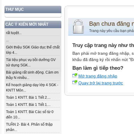
THƯ MỤC
Bạn chưa đăng 
CÁC Ý KIẾN MỚI NHẤT
Trang này yêu cầu bạn phả
rất tuyệt...
...
Truy cập trang này như t
Giới thiệu SGK Giáo dục thể chất
lớp 4...
Bạn phải mở trang đăng nhập, s
khẩu đã đăng ký rồi nhấn nút "Đ
Tài liệu phục vụ bồi dưỡng GV
sử dụng SGK...
Bạn làm gì tiếp theo?
Bài giảng rất sinh động. Cảm ơn
Mở trang đăng nhập
thầy N nhiều...
Quay trở lại trang trước
Kế hoạch giảng dạy lớp 4 SGK -
KNTT Môn...
Toán 1 KNTT. Bài 1 Tiết 2....
Toán 1 KNTT. Bài 1 Tiết 1....
Toán 1 KNTT. Bài Các số từ 0
đến 10...
TUẦN 2- Bài 4. Phân số thập
phân...