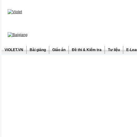
ViOLET.VN
Bài giảng
Giáo án
Đề thi & Kiểm tra
Tư liệu
E-Lea