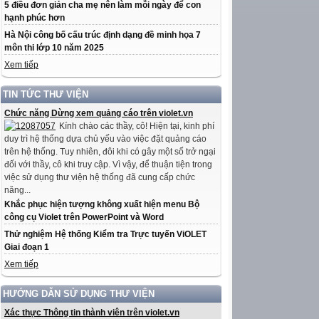
5 điều đơn giản cha mẹ nên làm mỗi ngày để con
hạnh phúc hơn
Hà Nội công bố cấu trúc định dạng đề minh họa 7
môn thi lớp 10 năm 2025
Xem tiếp
TIN TỨC THƯ VIỆN
Chức năng Dừng xem quảng cáo trên violet.vn
Kính chào các thầy, cô! Hiện tại, kinh phí
duy trì hệ thống dựa chủ yếu vào việc đặt quảng cáo
trên hệ thống. Tuy nhiên, đôi khi có gây một số trở ngại
đối với thầy, cô khi truy cập. Vì vậy, để thuận tiện trong
việc sử dụng thư viện hệ thống đã cung cấp chức
năng...
Khắc phục hiện tượng không xuất hiện menu Bộ
công cụ Violet trên PowerPoint và Word
Thử nghiệm Hệ thống Kiểm tra Trực tuyến ViOLET
Giai đoạn 1
Xem tiếp
HƯỚNG DẪN SỬ DỤNG THƯ VIỆN
Xác thực Thông tin thành viên trên violet.vn