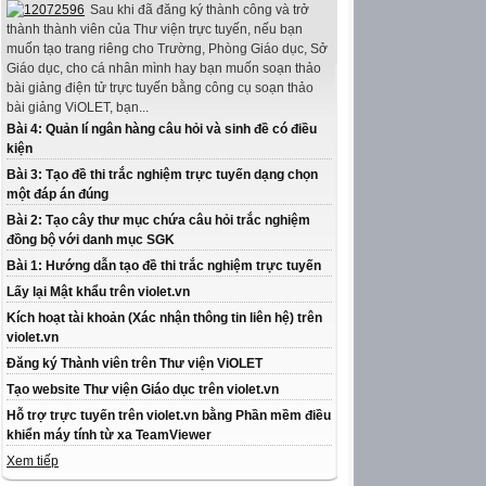
Sau khi đã đăng ký thành công và trở
thành thành viên của Thư viện trực tuyến, nếu bạn
muốn tạo trang riêng cho Trường, Phòng Giáo dục, Sở
Giáo dục, cho cá nhân mình hay bạn muốn soạn thảo
bài giảng điện tử trực tuyến bằng công cụ soạn thảo
bài giảng ViOLET, bạn...
Bài 4: Quản lí ngân hàng câu hỏi và sinh đề có điều
kiện
Bài 3: Tạo đề thi trắc nghiệm trực tuyến dạng chọn
một đáp án đúng
Bài 2: Tạo cây thư mục chứa câu hỏi trắc nghiệm
đồng bộ với danh mục SGK
Bài 1: Hướng dẫn tạo đề thi trắc nghiệm trực tuyến
Lấy lại Mật khẩu trên violet.vn
Kích hoạt tài khoản (Xác nhận thông tin liên hệ) trên
violet.vn
Đăng ký Thành viên trên Thư viện ViOLET
Tạo website Thư viện Giáo dục trên violet.vn
Hỗ trợ trực tuyến trên violet.vn bằng Phần mềm điều
khiển máy tính từ xa TeamViewer
Xem tiếp