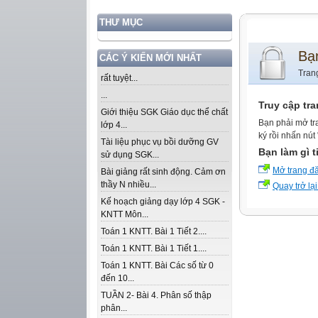
THƯ MỤC
Bạ
CÁC Ý KIẾN MỚI NHẤT
Tran
rất tuyệt...
...
Truy cập tr
Giới thiệu SGK Giáo dục thể chất
Bạn phải mở tr
lớp 4...
ký rồi nhấn nút
Tài liệu phục vụ bồi dưỡng GV
Bạn làm gì t
sử dụng SGK...
Mở trang đ
Bài giảng rất sinh động. Cảm ơn
thầy N nhiều...
Quay trở lại
Kế hoạch giảng dạy lớp 4 SGK -
KNTT Môn...
Toán 1 KNTT. Bài 1 Tiết 2....
Toán 1 KNTT. Bài 1 Tiết 1....
Toán 1 KNTT. Bài Các số từ 0
đến 10...
TUẦN 2- Bài 4. Phân số thập
phân...