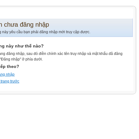
n chưa đăng nhập
g này yêu cầu bạn phải đăng nhập mới truy cập được.
ang này như thế nào?
ang đăng nhập, sau đó điền chính xác tên truy nhập và mật khẩu đã đăng
 "Đăng nhập" ở phía dưới.
iếp theo?
ăng nhập
 trang trước