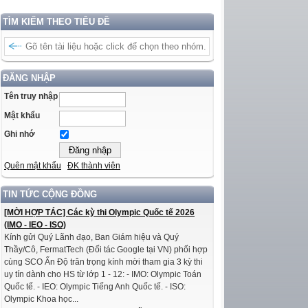
TÌM KIẾM THEO TIÊU ĐỀ
ĐĂNG NHẬP
Tên truy nhập
Mật khẩu
Ghi nhớ
Quên mật khẩu
ĐK thành viên
TIN TỨC CỘNG ĐỒNG
[MỜI HỢP TÁC] Các kỳ thi Olympic Quốc tế 2026
(IMO - IEO - ISO)
Kính gửi Quý Lãnh đạo, Ban Giám hiệu và Quý
Thầy/Cô, FermatTech (Đối tác Google tại VN) phối hợp
cùng SCO Ấn Độ trân trọng kính mời tham gia 3 kỳ thi
uy tín dành cho HS từ lớp 1 - 12: - IMO: Olympic Toán
Quốc tế. - IEO: Olympic Tiếng Anh Quốc tế. - ISO:
Olympic Khoa học...