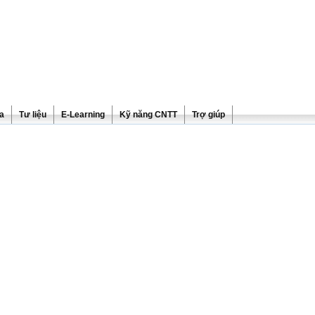
ra
Tư liệu
E-Learning
Kỹ năng CNTT
Trợ giúp