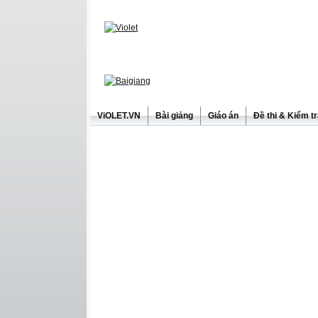
ViOLET.VN
Bài giảng
Giáo án
Đề thi & Kiểm t