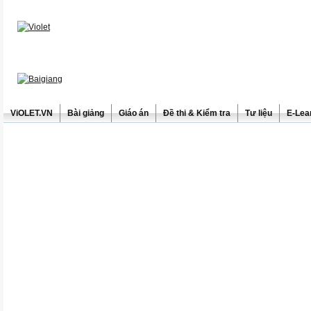
ViOLET.VN
Bài giảng
Giáo án
Đề thi & Kiểm tra
Tư liệu
E-Lea