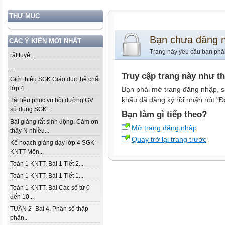
THƯ MỤC
Bạn chưa đăng 
CÁC Ý KIẾN MỚI NHẤT
Trang này yêu cầu bạn phả
rất tuyệt...
...
Truy cập trang này như t
Giới thiệu SGK Giáo dục thể chất
lớp 4...
Bạn phải mở trang đăng nhập, s
khẩu đã đăng ký rồi nhấn nút "Đ
Tài liệu phục vụ bồi dưỡng GV
sử dụng SGK...
Bạn làm gì tiếp theo?
Bài giảng rất sinh động. Cảm ơn
Mở trang đăng nhập
thầy N nhiều...
Quay trở lại trang trước
Kế hoạch giảng dạy lớp 4 SGK -
KNTT Môn...
Toán 1 KNTT. Bài 1 Tiết 2....
Toán 1 KNTT. Bài 1 Tiết 1....
Toán 1 KNTT. Bài Các số từ 0
đến 10...
TUẦN 2- Bài 4. Phân số thập
phân...