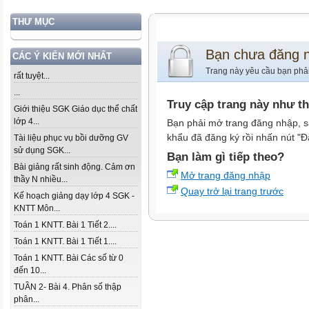
THƯ MỤC
Bạn chưa đăng 
CÁC Ý KIẾN MỚI NHẤT
Trang này yêu cầu bạn phả
rất tuyệt...
...
Truy cập trang này như t
Giới thiệu SGK Giáo dục thể chất
lớp 4...
Bạn phải mở trang đăng nhập, s
khẩu đã đăng ký rồi nhấn nút "Đ
Tài liệu phục vụ bồi dưỡng GV
sử dụng SGK...
Bạn làm gì tiếp theo?
Bài giảng rất sinh động. Cảm ơn
Mở trang đăng nhập
thầy N nhiều...
Quay trở lại trang trước
Kế hoạch giảng dạy lớp 4 SGK -
KNTT Môn...
Toán 1 KNTT. Bài 1 Tiết 2....
Toán 1 KNTT. Bài 1 Tiết 1....
Toán 1 KNTT. Bài Các số từ 0
đến 10...
TUẦN 2- Bài 4. Phân số thập
phân...