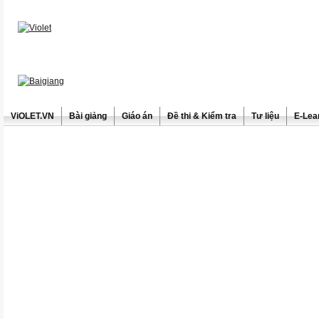
ViOLET.VN
Bài giảng
Giáo án
Đề thi & Kiểm tra
Tư liệu
E-Lea