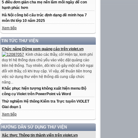
5 điều đơn giản cha mẹ nên làm mỗi ngày để con
hạnh phúc hơn
Hà Nội công bố cấu trúc định dạng đề minh họa 7
môn thi lớp 10 năm 2025
Xem tiếp
TIN TỨC THƯ VIỆN
Chức năng Dừng xem quảng cáo trên violet.vn
Kính chào các thầy, cô! Hiện tại, kinh phí
duy trì hệ thống dựa chủ yếu vào việc đặt quảng cáo
trên hệ thống. Tuy nhiên, đôi khi có gây một số trở ngại
đối với thầy, cô khi truy cập. Vì vậy, để thuận tiện trong
việc sử dụng thư viện hệ thống đã cung cấp chức
năng...
Khắc phục hiện tượng không xuất hiện menu Bộ
công cụ Violet trên PowerPoint và Word
Thử nghiệm Hệ thống Kiểm tra Trực tuyến ViOLET
Giai đoạn 1
Xem tiếp
HƯỚNG DẪN SỬ DỤNG THƯ VIỆN
Xác thực Thông tin thành viên trên violet.vn