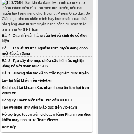
Sau khi đã đăng ký thành công và trở
thành thành viên của Thư viện trực tuyến, nếu bạn
muốn tạo trang riêng cho Trường, Phòng Giáo dục, Sở
Giáo dục, cho cá nhân mình hay bạn muốn soạn thảo
bài giảng điện tử trực tuyến bằng công cụ soạn thảo
bài giảng ViOLET, bạn...
Bài 4: Quản lí ngân hàng câu hỏi và sinh đề có điều
kiện
Bài 3: Tạo đề thi trắc nghiệm trực tuyến dạng chọn
một đáp án đúng
Bài 2: Tạo cây thư mục chứa câu hỏi trắc nghiệm
đồng bộ với danh mục SGK
Bài 1: Hướng dẫn tạo đề thi trắc nghiệm trực tuyến
Lấy lại Mật khẩu trên violet.vn
Kích hoạt tài khoản (Xác nhận thông tin liên hệ) trên
violet.vn
Đăng ký Thành viên trên Thư viện ViOLET
Tạo website Thư viện Giáo dục trên violet.vn
Hỗ trợ trực tuyến trên violet.vn bằng Phần mềm điều
khiển máy tính từ xa TeamViewer
Xem tiếp