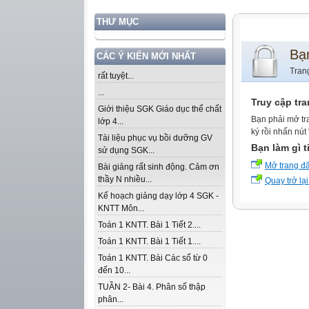
THƯ MỤC
Bạ
CÁC Ý KIẾN MỚI NHẤT
Tran
rất tuyệt...
...
Truy cập tr
Giới thiệu SGK Giáo dục thể chất
Bạn phải mở tr
lớp 4...
ký rồi nhấn nút
Tài liệu phục vụ bồi dưỡng GV
Bạn làm gì t
sử dụng SGK...
Mở trang đ
Bài giảng rất sinh động. Cảm ơn
thầy N nhiều...
Quay trở lại
Kế hoạch giảng dạy lớp 4 SGK -
KNTT Môn...
Toán 1 KNTT. Bài 1 Tiết 2....
Toán 1 KNTT. Bài 1 Tiết 1....
Toán 1 KNTT. Bài Các số từ 0
đến 10...
TUẦN 2- Bài 4. Phân số thập
phân...