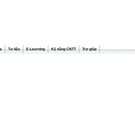
ra
Tư liệu
E-Learning
Kỹ năng CNTT
Trợ giúp