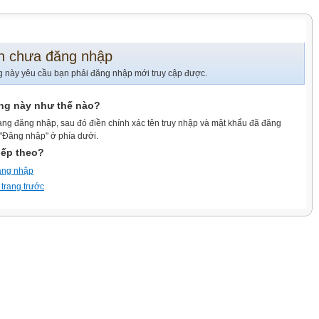
n chưa đăng nhập
g này yêu cầu bạn phải đăng nhập mới truy cập được.
ang này như thế nào?
ang đăng nhập, sau đó điền chính xác tên truy nhập và mật khẩu đã đăng
 "Đăng nhập" ở phía dưới.
iếp theo?
ăng nhập
 trang trước