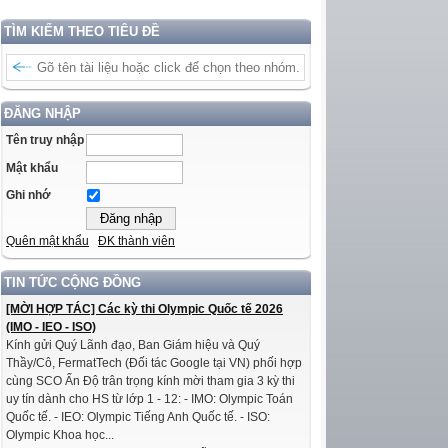
TÌM KIẾM THEO TIÊU ĐỀ
ĐĂNG NHẬP
Tên truy nhập
Mật khẩu
Ghi nhớ
Quên mật khẩu
ĐK thành viên
TIN TỨC CỘNG ĐỒNG
[MỜI HỢP TÁC] Các kỳ thi Olympic Quốc tế 2026
(IMO - IEO - ISO)
Kính gửi Quý Lãnh đạo, Ban Giám hiệu và Quý
Thầy/Cô, FermatTech (Đối tác Google tại VN) phối hợp
cùng SCO Ấn Độ trân trọng kính mời tham gia 3 kỳ thi
uy tín dành cho HS từ lớp 1 - 12: - IMO: Olympic Toán
Quốc tế. - IEO: Olympic Tiếng Anh Quốc tế. - ISO:
Olympic Khoa học...