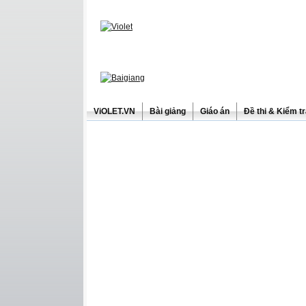
ViOLET.VN
Bài giảng
Giáo án
Đề thi & Kiểm t