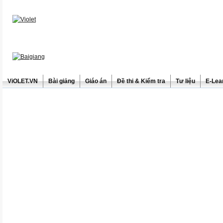
ViOLET.VN
Bài giảng
Giáo án
Đề thi & Kiểm tra
Tư liệu
E-Lea