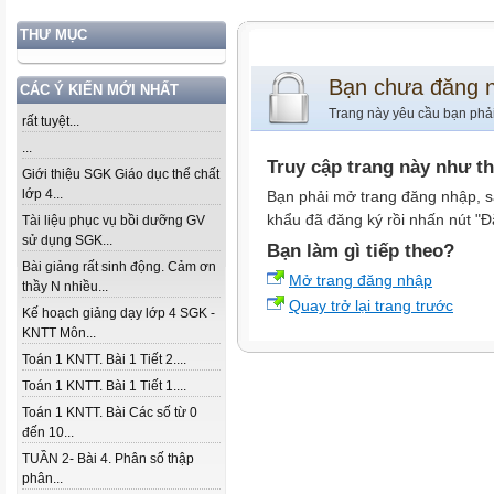
THƯ MỤC
Bạn chưa đăng 
CÁC Ý KIẾN MỚI NHẤT
Trang này yêu cầu bạn phả
rất tuyệt...
...
Truy cập trang này như t
Giới thiệu SGK Giáo dục thể chất
lớp 4...
Bạn phải mở trang đăng nhập, s
khẩu đã đăng ký rồi nhấn nút "Đ
Tài liệu phục vụ bồi dưỡng GV
sử dụng SGK...
Bạn làm gì tiếp theo?
Bài giảng rất sinh động. Cảm ơn
Mở trang đăng nhập
thầy N nhiều...
Quay trở lại trang trước
Kế hoạch giảng dạy lớp 4 SGK -
KNTT Môn...
Toán 1 KNTT. Bài 1 Tiết 2....
Toán 1 KNTT. Bài 1 Tiết 1....
Toán 1 KNTT. Bài Các số từ 0
đến 10...
TUẦN 2- Bài 4. Phân số thập
phân...