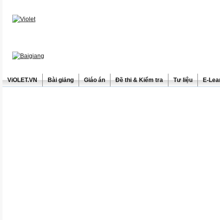
ViOLET.VN
Bài giảng
Giáo án
Đề thi & Kiểm tra
Tư liệu
E-Lea