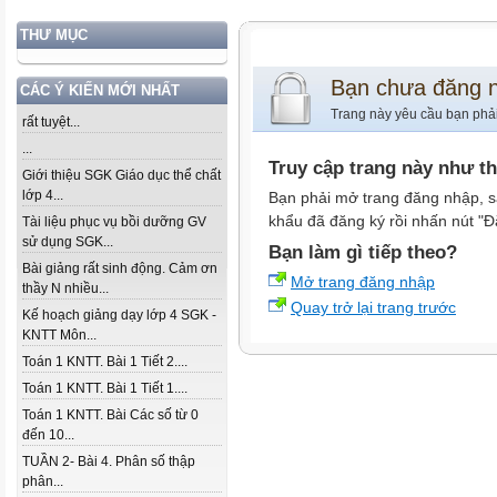
THƯ MỤC
Bạn chưa đăng 
CÁC Ý KIẾN MỚI NHẤT
Trang này yêu cầu bạn phả
rất tuyệt...
...
Truy cập trang này như t
Giới thiệu SGK Giáo dục thể chất
lớp 4...
Bạn phải mở trang đăng nhập, s
khẩu đã đăng ký rồi nhấn nút "Đ
Tài liệu phục vụ bồi dưỡng GV
sử dụng SGK...
Bạn làm gì tiếp theo?
Bài giảng rất sinh động. Cảm ơn
Mở trang đăng nhập
thầy N nhiều...
Quay trở lại trang trước
Kế hoạch giảng dạy lớp 4 SGK -
KNTT Môn...
Toán 1 KNTT. Bài 1 Tiết 2....
Toán 1 KNTT. Bài 1 Tiết 1....
Toán 1 KNTT. Bài Các số từ 0
đến 10...
TUẦN 2- Bài 4. Phân số thập
phân...