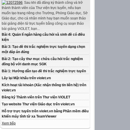
Sau khi đã đăng ký thành công và trở
thành thành viên của Thư viện trực tuyến, nếu bạn
muốn tạo trang riêng cho Trường, Phòng Giáo dục, Sở
Giáo dục, cho cá nhân mình hay bạn muốn soạn thảo
bài giảng điện tử trực tuyến bằng công cụ soạn thảo
bài giảng ViOLET, bạn...
Bài 4: Quản lí ngân hàng câu hỏi và sinh đề có điều
kiện
Bài 3: Tạo đề thi trắc nghiệm trực tuyến dạng chọn
một đáp án đúng
Bài 2: Tạo cây thư mục chứa câu hỏi trắc nghiệm
đồng bộ với danh mục SGK
Bài 1: Hướng dẫn tạo đề thi trắc nghiệm trực tuyến
Lấy lại Mật khẩu trên violet.vn
Kích hoạt tài khoản (Xác nhận thông tin liên hệ) trên
violet.vn
Đăng ký Thành viên trên Thư viện ViOLET
Tạo website Thư viện Giáo dục trên violet.vn
Hỗ trợ trực tuyến trên violet.vn bằng Phần mềm điều
khiển máy tính từ xa TeamViewer
Xem tiếp