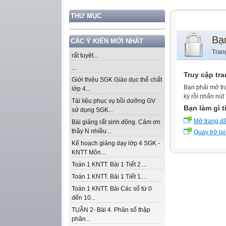
THƯ MỤC
Bạ
CÁC Ý KIẾN MỚI NHẤT
Tran
rất tuyệt...
...
Truy cập tr
Giới thiệu SGK Giáo dục thể chất
Bạn phải mở tr
lớp 4...
ký rồi nhấn nút
Tài liệu phục vụ bồi dưỡng GV
Bạn làm gì t
sử dụng SGK...
Mở trang đ
Bài giảng rất sinh động. Cảm ơn
thầy N nhiều...
Quay trở lại
Kế hoạch giảng dạy lớp 4 SGK -
KNTT Môn...
Toán 1 KNTT. Bài 1 Tiết 2....
Toán 1 KNTT. Bài 1 Tiết 1....
Toán 1 KNTT. Bài Các số từ 0
đến 10...
TUẦN 2- Bài 4. Phân số thập
phân...