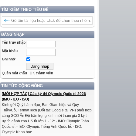
TÌM KIẾM THEO TIÊU ĐỀ
ĐĂNG NHẬP
Tên truy nhập
Mật khẩu
Ghi nhớ
Quên mật khẩu
ĐK thành viên
TIN TỨC CỘNG ĐỒNG
[MỜI HỢP TÁC] Các kỳ thi Olympic Quốc tế 2026
(IMO - IEO - ISO)
Kính gửi Quý Lãnh đạo, Ban Giám hiệu và Quý
Thầy/Cô, FermatTech (Đối tác Google tại VN) phối hợp
cùng SCO Ấn Độ trân trọng kính mời tham gia 3 kỳ thi
uy tín dành cho HS từ lớp 1 - 12: - IMO: Olympic Toán
Quốc tế. - IEO: Olympic Tiếng Anh Quốc tế. - ISO:
Olympic Khoa học...