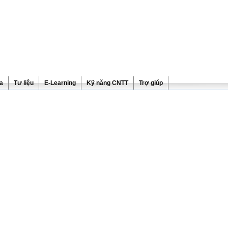
ra
Tư liệu
E-Learning
Kỹ năng CNTT
Trợ giúp