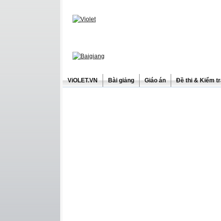
ViOLET.VN
Bài giảng
Giáo án
Đề thi & Kiểm t