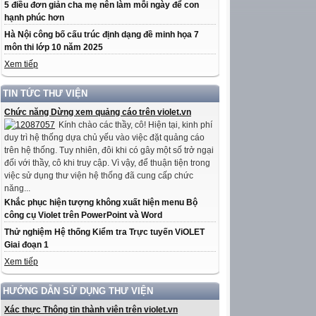
5 điều đơn giản cha mẹ nên làm mỗi ngày để con
hạnh phúc hơn
Hà Nội công bố cấu trúc định dạng đề minh họa 7
môn thi lớp 10 năm 2025
Xem tiếp
TIN TỨC THƯ VIỆN
Chức năng Dừng xem quảng cáo trên violet.vn
Kính chào các thầy, cô! Hiện tại, kinh phí
duy trì hệ thống dựa chủ yếu vào việc đặt quảng cáo
trên hệ thống. Tuy nhiên, đôi khi có gây một số trở ngại
đối với thầy, cô khi truy cập. Vì vậy, để thuận tiện trong
việc sử dụng thư viện hệ thống đã cung cấp chức
năng...
Khắc phục hiện tượng không xuất hiện menu Bộ
công cụ Violet trên PowerPoint và Word
Thử nghiệm Hệ thống Kiểm tra Trực tuyến ViOLET
Giai đoạn 1
Xem tiếp
HƯỚNG DẪN SỬ DỤNG THƯ VIỆN
Xác thực Thông tin thành viên trên violet.vn