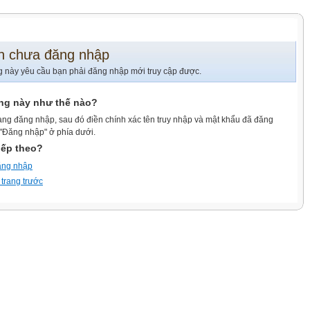
n chưa đăng nhập
g này yêu cầu bạn phải đăng nhập mới truy cập được.
ang này như thế nào?
ang đăng nhập, sau đó điền chính xác tên truy nhập và mật khẩu đã đăng
 "Đăng nhập" ở phía dưới.
iếp theo?
ăng nhập
 trang trước