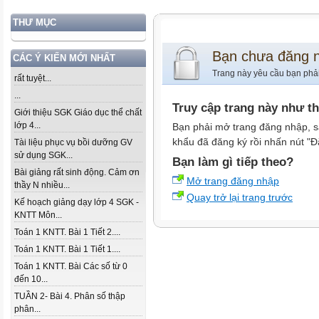
THƯ MỤC
Bạn chưa đăng 
CÁC Ý KIẾN MỚI NHẤT
Trang này yêu cầu bạn phả
rất tuyệt...
...
Truy cập trang này như t
Giới thiệu SGK Giáo dục thể chất
lớp 4...
Bạn phải mở trang đăng nhập, s
khẩu đã đăng ký rồi nhấn nút "Đ
Tài liệu phục vụ bồi dưỡng GV
sử dụng SGK...
Bạn làm gì tiếp theo?
Bài giảng rất sinh động. Cảm ơn
Mở trang đăng nhập
thầy N nhiều...
Quay trở lại trang trước
Kế hoạch giảng dạy lớp 4 SGK -
KNTT Môn...
Toán 1 KNTT. Bài 1 Tiết 2....
Toán 1 KNTT. Bài 1 Tiết 1....
Toán 1 KNTT. Bài Các số từ 0
đến 10...
TUẦN 2- Bài 4. Phân số thập
phân...