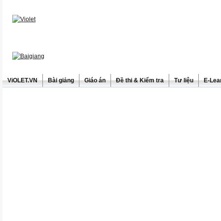
ViOLET.VN
Bài giảng
Giáo án
Đề thi & Kiểm tra
Tư liệu
E-Lea