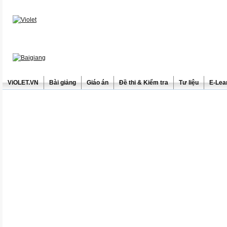
ViOLET.VN
Bài giảng
Giáo án
Đề thi & Kiểm tra
Tư liệu
E-Lea