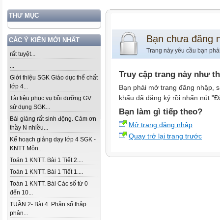
THƯ MỤC
Bạn chưa đăng 
CÁC Ý KIẾN MỚI NHẤT
Trang này yêu cầu bạn phả
rất tuyệt...
...
Truy cập trang này như t
Giới thiệu SGK Giáo dục thể chất
lớp 4...
Bạn phải mở trang đăng nhập, s
khẩu đã đăng ký rồi nhấn nút "Đ
Tài liệu phục vụ bồi dưỡng GV
sử dụng SGK...
Bạn làm gì tiếp theo?
Bài giảng rất sinh động. Cảm ơn
Mở trang đăng nhập
thầy N nhiều...
Quay trở lại trang trước
Kế hoạch giảng dạy lớp 4 SGK -
KNTT Môn...
Toán 1 KNTT. Bài 1 Tiết 2....
Toán 1 KNTT. Bài 1 Tiết 1....
Toán 1 KNTT. Bài Các số từ 0
đến 10...
TUẦN 2- Bài 4. Phân số thập
phân...