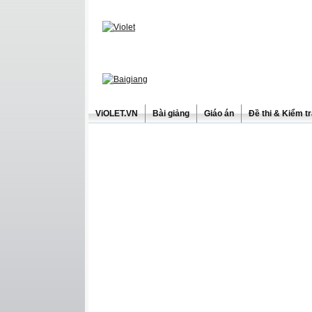
ViOLET.VN
Bài giảng
Giáo án
Đề thi & Kiểm t