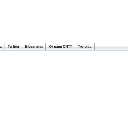
ra
Tư liệu
E-Learning
Kỹ năng CNTT
Trợ giúp