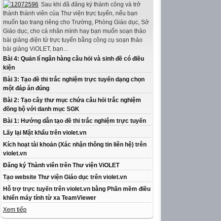
Sau khi đã đăng ký thành công và trở
thành thành viên của Thư viện trực tuyến, nếu bạn
muốn tạo trang riêng cho Trường, Phòng Giáo dục, Sở
Giáo dục, cho cá nhân mình hay bạn muốn soạn thảo
bài giảng điện tử trực tuyến bằng công cụ soạn thảo
bài giảng ViOLET, bạn...
Bài 4: Quản lí ngân hàng câu hỏi và sinh đề có điều
kiện
Bài 3: Tạo đề thi trắc nghiệm trực tuyến dạng chọn
một đáp án đúng
Bài 2: Tạo cây thư mục chứa câu hỏi trắc nghiệm
đồng bộ với danh mục SGK
Bài 1: Hướng dẫn tạo đề thi trắc nghiệm trực tuyến
Lấy lại Mật khẩu trên violet.vn
Kích hoạt tài khoản (Xác nhận thông tin liên hệ) trên
violet.vn
Đăng ký Thành viên trên Thư viện ViOLET
Tạo website Thư viện Giáo dục trên violet.vn
Hỗ trợ trực tuyến trên violet.vn bằng Phần mềm điều
khiển máy tính từ xa TeamViewer
Xem tiếp