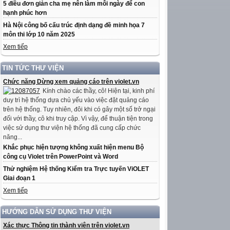
5 điều đơn giản cha mẹ nên làm mỗi ngày để con
hạnh phúc hơn
Hà Nội công bố cấu trúc định dạng đề minh họa 7
môn thi lớp 10 năm 2025
Xem tiếp
TIN TỨC THƯ VIỆN
Chức năng Dừng xem quảng cáo trên violet.vn
Kính chào các thầy, cô! Hiện tại, kinh phí
duy trì hệ thống dựa chủ yếu vào việc đặt quảng cáo
trên hệ thống. Tuy nhiên, đôi khi có gây một số trở ngại
đối với thầy, cô khi truy cập. Vì vậy, để thuận tiện trong
việc sử dụng thư viện hệ thống đã cung cấp chức
năng...
Khắc phục hiện tượng không xuất hiện menu Bộ
công cụ Violet trên PowerPoint và Word
Thử nghiệm Hệ thống Kiểm tra Trực tuyến ViOLET
Giai đoạn 1
Xem tiếp
HƯỚNG DẪN SỬ DỤNG THƯ VIỆN
Xác thực Thông tin thành viên trên violet.vn