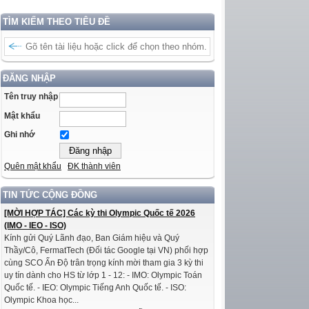
TÌM KIẾM THEO TIÊU ĐỀ
ĐĂNG NHẬP
Tên truy nhập
Mật khẩu
Ghi nhớ
Quên mật khẩu
ĐK thành viên
TIN TỨC CỘNG ĐỒNG
[MỜI HỢP TÁC] Các kỳ thi Olympic Quốc tế 2026
(IMO - IEO - ISO)
Kính gửi Quý Lãnh đạo, Ban Giám hiệu và Quý
Thầy/Cô, FermatTech (Đối tác Google tại VN) phối hợp
cùng SCO Ấn Độ trân trọng kính mời tham gia 3 kỳ thi
uy tín dành cho HS từ lớp 1 - 12: - IMO: Olympic Toán
Quốc tế. - IEO: Olympic Tiếng Anh Quốc tế. - ISO:
Olympic Khoa học...