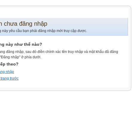
n chưa đăng nhập
g này yêu cầu bạn phải đăng nhập mới truy cập được.
ang này như thế nào?
ang đăng nhập, sau đó điền chính xác tên truy nhập và mật khẩu đã đăng
 "Đăng nhập" ở phía dưới.
iếp theo?
ăng nhập
 trang trước