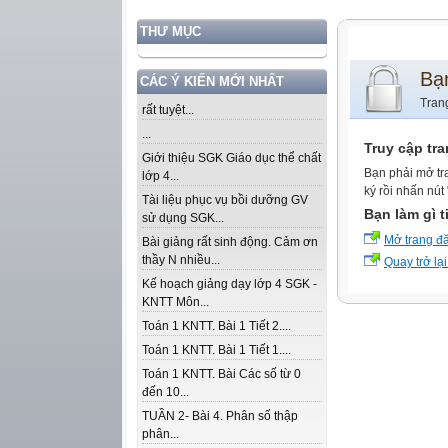
THƯ MỤC
Bạ
CÁC Ý KIẾN MỚI NHẤT
Tran
rất tuyệt...
...
Truy cập tr
Giới thiệu SGK Giáo dục thể chất
Bạn phải mở tr
lớp 4...
ký rồi nhấn nút
Tài liệu phục vụ bồi dưỡng GV
Bạn làm gì t
sử dụng SGK...
Mở trang đ
Bài giảng rất sinh động. Cảm ơn
thầy N nhiều...
Quay trở lại
Kế hoạch giảng dạy lớp 4 SGK -
KNTT Môn...
Toán 1 KNTT. Bài 1 Tiết 2....
Toán 1 KNTT. Bài 1 Tiết 1....
Toán 1 KNTT. Bài Các số từ 0
đến 10...
TUẦN 2- Bài 4. Phân số thập
phân...