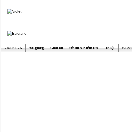
ViOLET.VN
Bài giảng
Giáo án
Đề thi & Kiểm tra
Tư liệu
E-Lea