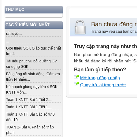
THƯ MỤC
Bạn chưa đăng 
CÁC Ý KIẾN MỚI NHẤT
Trang này yêu cầu bạn phả
rất tuyệt...
...
Truy cập trang này như t
Giới thiệu SGK Giáo dục thể chất
lớp 4...
Bạn phải mở trang đăng nhập, s
khẩu đã đăng ký rồi nhấn nút "Đ
Tài liệu phục vụ bồi dưỡng GV
sử dụng SGK...
Bạn làm gì tiếp theo?
Bài giảng rất sinh động. Cảm ơn
Mở trang đăng nhập
thầy N nhiều...
Quay trở lại trang trước
Kế hoạch giảng dạy lớp 4 SGK -
KNTT Môn...
Toán 1 KNTT. Bài 1 Tiết 2....
Toán 1 KNTT. Bài 1 Tiết 1....
Toán 1 KNTT. Bài Các số từ 0
đến 10...
TUẦN 2- Bài 4. Phân số thập
phân...