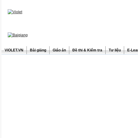
ViOLET.VN
Bài giảng
Giáo án
Đề thi & Kiểm tra
Tư liệu
E-Lea