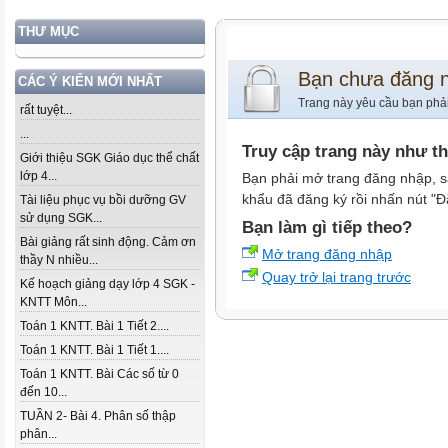
THƯ MỤC
Bạn chưa đăng 
CÁC Ý KIẾN MỚI NHẤT
Trang này yêu cầu bạn phả
rất tuyệt...
...
Truy cập trang này như t
Giới thiệu SGK Giáo dục thể chất
lớp 4...
Bạn phải mở trang đăng nhập, s
khẩu đã đăng ký rồi nhấn nút "Đ
Tài liệu phục vụ bồi dưỡng GV
sử dụng SGK...
Bạn làm gì tiếp theo?
Bài giảng rất sinh động. Cảm ơn
Mở trang đăng nhập
thầy N nhiều...
Quay trở lại trang trước
Kế hoạch giảng dạy lớp 4 SGK -
KNTT Môn...
Toán 1 KNTT. Bài 1 Tiết 2....
Toán 1 KNTT. Bài 1 Tiết 1....
Toán 1 KNTT. Bài Các số từ 0
đến 10...
TUẦN 2- Bài 4. Phân số thập
phân...